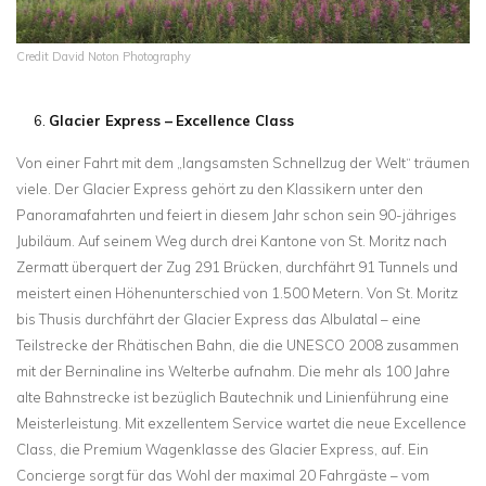
Credit David Noton Photography
Glacier Express –
Excellence Class
Von einer Fahrt mit dem „langsamsten Schnellzug der Welt“ träumen
viele. Der Glacier Express gehört zu den Klassikern unter den
Panoramafahrten und feiert in diesem Jahr schon sein 90-jähriges
Jubiläum. Auf seinem Weg durch drei Kantone von St. Moritz nach
Zermatt überquert der Zug 291 Brücken, durchfährt 91 Tunnels und
meistert einen Höhenunterschied von 1.500 Metern. Von St. Moritz
bis Thusis durchfährt der Glacier Express das Albulatal – eine
Teilstrecke der Rhätischen Bahn, die die UNESCO 2008 zusammen
mit der Berninaline ins Welterbe aufnahm. Die mehr als 100 Jahre
alte Bahnstrecke ist bezüglich Bautechnik und Linienführung eine
Meisterleistung. Mit exzellentem Service wartet die neue Excellence
Class, die Premium Wagenklasse des Glacier Express, auf. Ein
Concierge sorgt für das Wohl der maximal 20 Fahrgäste – vom