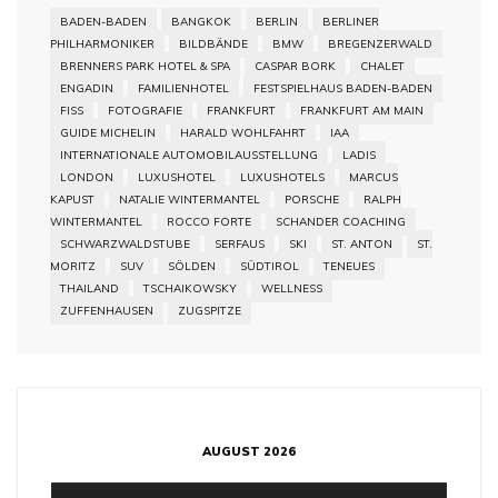
BADEN-BADEN
BANGKOK
BERLIN
BERLINER
PHILHARMONIKER
BILDBÄNDE
BMW
BREGENZERWALD
BRENNERS PARK HOTEL & SPA
CASPAR BORK
CHALET
ENGADIN
FAMILIENHOTEL
FESTSPIELHAUS BADEN-BADEN
FISS
FOTOGRAFIE
FRANKFURT
FRANKFURT AM MAIN
GUIDE MICHELIN
HARALD WOHLFAHRT
IAA
INTERNATIONALE AUTOMOBILAUSSTELLUNG
LADIS
LONDON
LUXUSHOTEL
LUXUSHOTELS
MARCUS
KAPUST
NATALIE WINTERMANTEL
PORSCHE
RALPH
WINTERMANTEL
ROCCO FORTE
SCHANDER COACHING
SCHWARZWALDSTUBE
SERFAUS
SKI
ST. ANTON
ST.
MORITZ
SUV
SÖLDEN
SÜDTIROL
TENEUES
THAILAND
TSCHAIKOWSKY
WELLNESS
ZUFFENHAUSEN
ZUGSPITZE
AUGUST 2026