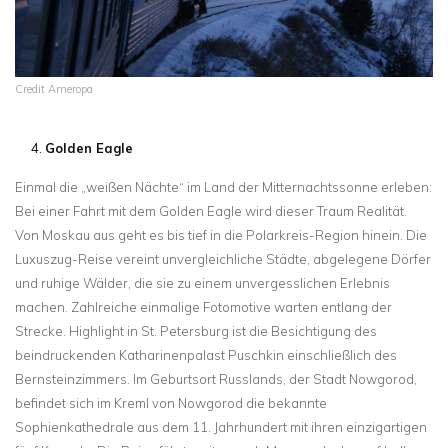
Credit Ameropa
Golden Eagle
Einmal die „weißen Nächte“ im Land der Mitternachtssonne erleben:
Bei einer Fahrt mit dem Golden Eagle wird dieser Traum Realität.
Von Moskau aus geht es bis tief in die Polarkreis-Region hinein. Die
Luxuszug-Reise vereint unvergleichliche Städte, abgelegene Dörfer
und ruhige Wälder, die sie zu einem unvergesslichen Erlebnis
machen. Zahlreiche einmalige Fotomotive warten entlang der
Strecke. Highlight in St. Petersburg ist die Besichtigung des
beindruckenden Katharinenpalast Puschkin einschließlich des
Bernsteinzimmers. Im Geburtsort Russlands, der Stadt Nowgorod,
befindet sich im Kreml von Nowgorod die bekannte
Sophienkathedrale aus dem 11. Jahrhundert mit ihren einzigartigen