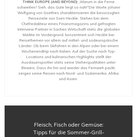
THINK EUROPE (AND BEYOND)
„Warum in die Ferne
schweifen? Sieh, das Gute liegt so nah!"Die Worte Johann
Wolfgang von Goethes charakterisieren die bevorzugten
Reiseziele von Sven Heckle. Stehen bei dem
Chefredakteur eines Finanzmagazins und gefragten
Interview-Partner in Sachen Wirtschaft stets die globalen
Märkte im Vordergrund, konzentriert sich Heckle bei
Reisethemen vor allem auf mittel- und südeuropäische
Länder. Ob beim Skifahren in den Alpen oder bei einem
Wochenendtrip nach Italien: Auf der Suche nach Top-
Locations und kulinarischen Highlights stellt der
Ausdauersportler stets seine Steherqualitäten unter
Beweis. Dass ihn hin und wieder das Fernweh packt,
zeigen seine Reisen nach Nord- und Südamerika, Afrika
und Asien.
Fleisch, Fisch oder Gemüse:
Tipps für die Sommer-Grill-