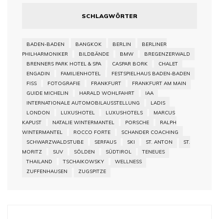
SCHLAGWÖRTER
BADEN-BADEN
BANGKOK
BERLIN
BERLINER
PHILHARMONIKER
BILDBÄNDE
BMW
BREGENZERWALD
BRENNERS PARK HOTEL & SPA
CASPAR BORK
CHALET
ENGADIN
FAMILIENHOTEL
FESTSPIELHAUS BADEN-BADEN
FISS
FOTOGRAFIE
FRANKFURT
FRANKFURT AM MAIN
GUIDE MICHELIN
HARALD WOHLFAHRT
IAA
INTERNATIONALE AUTOMOBILAUSSTELLUNG
LADIS
LONDON
LUXUSHOTEL
LUXUSHOTELS
MARCUS
KAPUST
NATALIE WINTERMANTEL
PORSCHE
RALPH
WINTERMANTEL
ROCCO FORTE
SCHANDER COACHING
SCHWARZWALDSTUBE
SERFAUS
SKI
ST. ANTON
ST.
MORITZ
SUV
SÖLDEN
SÜDTIROL
TENEUES
THAILAND
TSCHAIKOWSKY
WELLNESS
ZUFFENHAUSEN
ZUGSPITZE