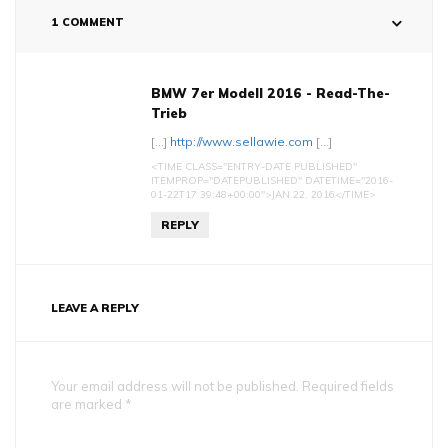
1 COMMENT
BMW 7er Modell 2016 - Read-The-
Trieb
[…]
http://www.sellawie.com
[…]
<TIME CLASS="ENTRY-DATE PUBLISHED"
ITEMPROP="DATEPUBLISHED" DATETIME="2016-
01-22T17:39:48+00:00">JAN 22, 2016</TIME>
REPLY
LEAVE A REPLY
Your email address will not be published. Required fields
are marked *