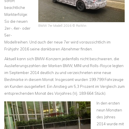
sofort
beachtliche
Markterfolge:
So die neuen
BMW 7er Modell 2016 © RaWin
2er-, 4er- oder
5er-
Modellreihen. Und auch der neue 7er wird voraussichtlich im
Frühjahr 2016 seine dankbaren Abnehmer finden.
Aktuell kann sich BMW-Konzern jedenfalls nicht beschweren, die
Auslieferungszahlen der Marken BMW, MINI und Rolls-Royce legten
im September 2014 deutlich zu und verzeichneten eine neue
Bestmarke in diesem Monat. Insgesamt wurden 199.799 Fahrzeuge
an Kunden ausgeliefert: Ein Anstieg um 5,3 Prozent im Vergleich zum
entsprechenden Monat des Vorjahres (Vj. 189.664 Stück).
In den ersten
neun Monaten
des Jahres
2014 wurde mit