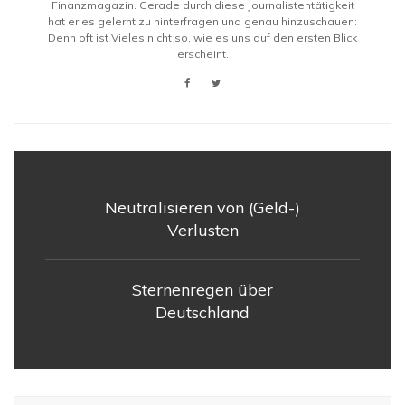
Finanzmagazin. Gerade durch diese Journalistentätigkeit
hat er es gelernt zu hinterfragen und genau hinzuschauen:
Denn oft ist Vieles nicht so, wie es uns auf den ersten Blick
erscheint.
Neutralisieren von (Geld-)
Verlusten
Sternenregen über
Deutschland