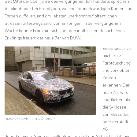
Seit Mitte der 50er Jahre des vergangenen Jahrhunderts sprechen
Autoliebhaber bei Prototypen, welche mit merkwürdigen Kanten und
Farben auffallen, und am liebsten unerkannt auf öffentlichen
Strassen unterwegs sind, von Erlkönigen. In der vergangenen
Woche konnte Frankfurt sich über den inoffiziellen Besuch eines
Erlkönigs freuen: der neue 7er von BMW.
Eines lässt sich
auch trotz
Farbtäuschung
und verklebten
Kanten
erkennen: Der
neue 7er wird
sportlicher, als
die S-Klasse
von Mercedes
BMW 7er Modell 2016 © RaWin
oder der Audi
A8,
daherkommen. Seine offizielle Premiere soll das Schlachtschiff aus