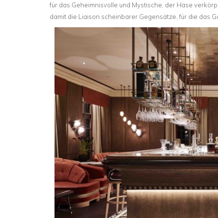
für das Geheimnisvolle und Mystische, der Hase verkörp
damit die Liaison scheinbarer Gegensätze, für die das G