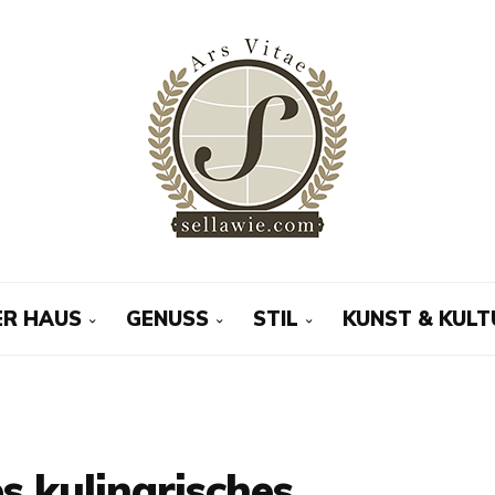
R HAUS
GENUSS
STIL
KUNST & KULT
es kulinarisches