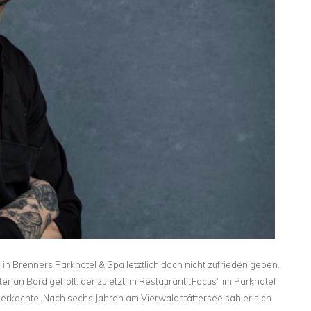
in Brenners Parkhotel & Spa letztlich doch nicht zufrieden geben.
er an Bord geholt, der zuletzt im Restaurant „Focus“ im Parkhotel
 erkochte. Nach sechs Jahren am Vierwaldstättersee sah er sich