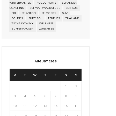
WINTERMANTEL
ROCCO FORTE
SCHANDER
COACHING
SCHWARZWALDSTUBE
SERFAUS
SKI
ST. ANTON
ST. MORITZ
SUV
SÖLDEN
SÜDTIROL
TENEUES
THAILAND
TSCHAIKOWSKY
WELLNESS
ZUFFENHAUSEN
ZUGSPITZE
AUGUST 2026
M
T
W
T
F
S
S
1
2
3
4
5
6
7
8
9
10
11
12
13
14
15
16
17
18
19
20
21
22
23