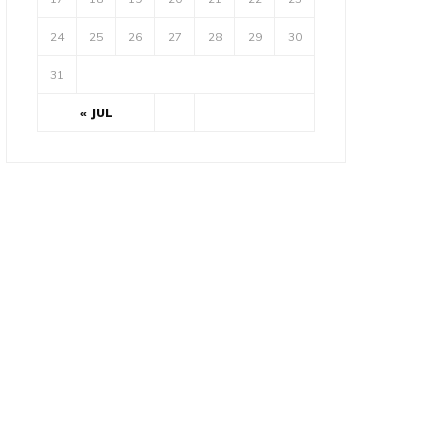
24
25
26
27
28
29
30
31
« JUL