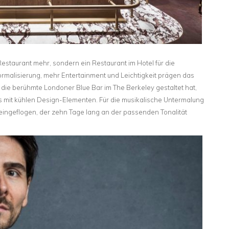
estaurant mehr, sondern ein Restaurant im Hotel für die
malisierung, mehr Entertainment und Leichtigkeit prägen das
 die berühmte Londoner Blue Bar im The Berkeley gestaltet hat,
it kühlen Design-Elementen. Für die musikalische Untermalung
ingeflogen, der zehn Tage lang an der passenden Tonalität