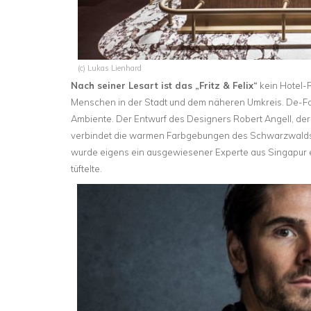
(c) Lukas Lienhard
Nach seiner Lesart ist das „Fritz & Felix“
kein Hotel-R
Menschen in der Stadt und dem näheren Umkreis. De-For
Ambiente. Der Entwurf des Designers Robert Angell, der
verbindet die warmen Farbgebungen des Schwarzwalds m
wurde eigens ein ausgewiesener Experte aus Singapur e
tüftelte.