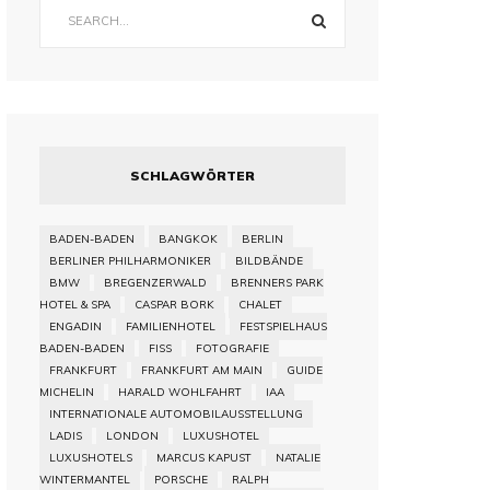
SCHLAGWÖRTER
BADEN-BADEN
BANGKOK
BERLIN
BERLINER PHILHARMONIKER
BILDBÄNDE
BMW
BREGENZERWALD
BRENNERS PARK
HOTEL & SPA
CASPAR BORK
CHALET
ENGADIN
FAMILIENHOTEL
FESTSPIELHAUS
BADEN-BADEN
FISS
FOTOGRAFIE
FRANKFURT
FRANKFURT AM MAIN
GUIDE
MICHELIN
HARALD WOHLFAHRT
IAA
INTERNATIONALE AUTOMOBILAUSSTELLUNG
LADIS
LONDON
LUXUSHOTEL
LUXUSHOTELS
MARCUS KAPUST
NATALIE
WINTERMANTEL
PORSCHE
RALPH