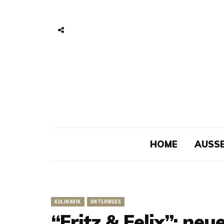
HOME
AUSSE
KULINARIK
UNTERWEGS
“Fritz & Felix”: neu