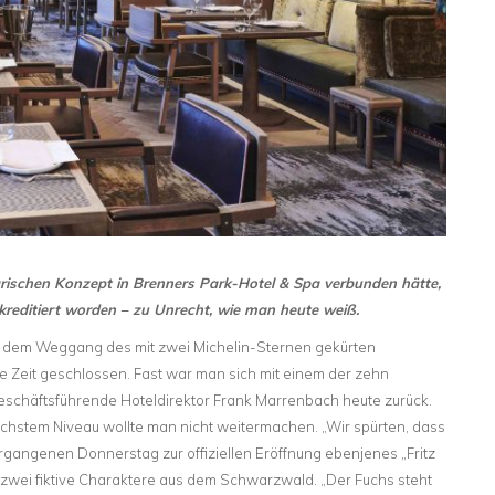
narischen Konzept in Brenners Park-Hotel & Spa verbunden hätte,
reditiert worden – zu Unrecht, wie man heute weiß.
 dem Weggang des mit zwei Michelin-Sternen gekürten
 Zeit geschlossen. Fast war man sich mit einem der zehn
geschäftsführende Hoteldirektor Frank Marrenbach heute zurück.
chstem Niveau wollte man nicht weitermachen. „Wir spürten, dass
gangenen Donnerstag zur offiziellen Eröffnung ebenjenes „Fritz
d zwei fiktive Charaktere aus dem Schwarzwald. „Der Fuchs steht