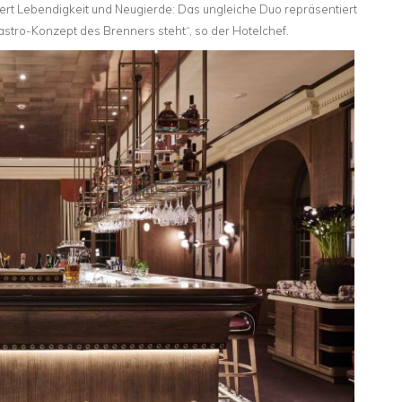
ert Lebendigkeit und Neugierde: Das ungleiche Duo repräsentiert
astro-Konzept des Brenners steht“, so der Hotelchef.