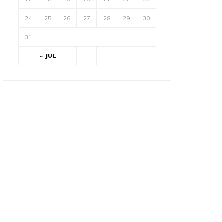
24
25
26
27
28
29
30
31
« JUL