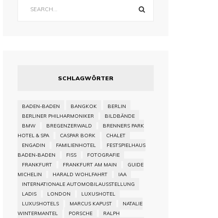
SCHLAGWÖRTER
BADEN-BADEN
BANGKOK
BERLIN
BERLINER PHILHARMONIKER
BILDBÄNDE
BMW
BREGENZERWALD
BRENNERS PARK
HOTEL & SPA
CASPAR BORK
CHALET
ENGADIN
FAMILIENHOTEL
FESTSPIELHAUS
BADEN-BADEN
FISS
FOTOGRAFIE
FRANKFURT
FRANKFURT AM MAIN
GUIDE
MICHELIN
HARALD WOHLFAHRT
IAA
INTERNATIONALE AUTOMOBILAUSSTELLUNG
LADIS
LONDON
LUXUSHOTEL
LUXUSHOTELS
MARCUS KAPUST
NATALIE
WINTERMANTEL
PORSCHE
RALPH