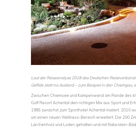
Laut der Reiseanalyse 2018 des Deutschen Reiseverbands z
Gefilde statt ins Ausland – zum Beispiel in den Chiemgau,
Zwischen Chiemsee und Kampenwand am Rande des klein
Golf Resort Achental den richtigen Mix aus Sport und Erh
1985 zunächst zum Sporthotel Achental mutiert. 2010 
um einen neuen Wellness-Bereich erweitert. Die 200 Zimm
Lärchenholz und Loden gehalten und mit Naturstein-Bäd