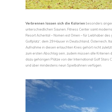
Verbrennen lassen sich die Kalorien
besonders angen
unterschiedlichen Saunen, Fitness Center samt modernst
Resort Achental – Nomen est Omen – für Liebhaber des g
Golfplatz“, dem 29 Häuser in Deutschland, Österreich, It
Aufnahme in diesen erlauchten Kreis gehört nicht zuletzt
zum ersten Abschlag sein, zudem müssen alle Kriterien der
dazu gehörigen Plätze von der International Golf Stars 
und über mindestens neun Spielbahnen verfügen.