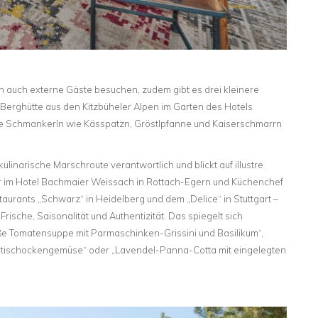
n auch externe Gäste besuchen, zudem gibt es drei kleinere
l Berghütte aus den Kitzbüheler Alpen im Garten des Hotels
he Schmankerln wie Kässpatzn, Gröstlpfanne und Kaiserschmarrn
kulinarische Marschroute verantwortlich und blickt auf illustre
tor im Hotel Bachmaier Weissach in Rottach-Egern und Küchenchef
aurants „Schwarz“ in Heidelberg und dem „Delice“ in Stuttgart –
Frische, Saisonalität und Authentizität. Das spiegelt sich
ße Tomatensuppe mit Parmaschinken-Grissini und Basilikum“,
Artischockengemüse“ oder „Lavendel-Panna-Cotta mit eingelegten