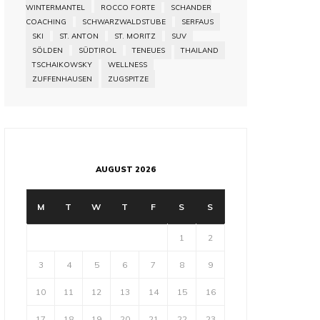
WINTERMANTEL
ROCCO FORTE
SCHANDER
COACHING
SCHWARZWALDSTUBE
SERFAUS
SKI
ST. ANTON
ST. MORITZ
SUV
SÖLDEN
SÜDTIROL
TENEUES
THAILAND
TSCHAIKOWSKY
WELLNESS
ZUFFENHAUSEN
ZUGSPITZE
AUGUST 2026
M
T
W
T
F
S
S
1
2
3
4
5
6
7
8
9
10
11
12
13
14
15
16
17
18
19
20
21
22
23