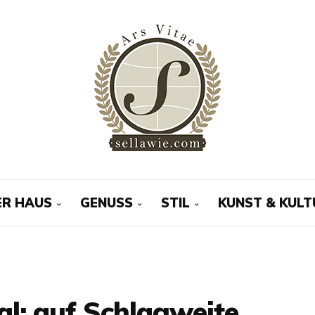
R HAUS
GENUSS
STIL
KUNST & KULT
al: auf Schlagweite