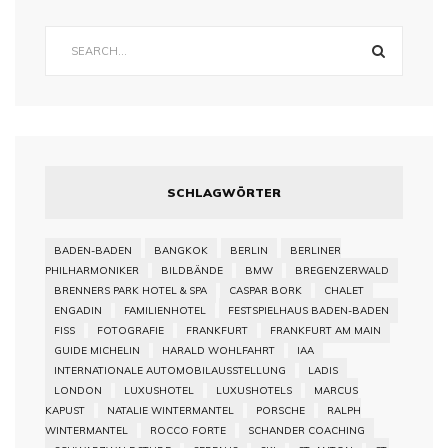
SCHLAGWÖRTER
BADEN-BADEN
BANGKOK
BERLIN
BERLINER
PHILHARMONIKER
BILDBÄNDE
BMW
BREGENZERWALD
BRENNERS PARK HOTEL & SPA
CASPAR BORK
CHALET
ENGADIN
FAMILIENHOTEL
FESTSPIELHAUS BADEN-BADEN
FISS
FOTOGRAFIE
FRANKFURT
FRANKFURT AM MAIN
GUIDE MICHELIN
HARALD WOHLFAHRT
IAA
INTERNATIONALE AUTOMOBILAUSSTELLUNG
LADIS
LONDON
LUXUSHOTEL
LUXUSHOTELS
MARCUS
KAPUST
NATALIE WINTERMANTEL
PORSCHE
RALPH
WINTERMANTEL
ROCCO FORTE
SCHANDER COACHING