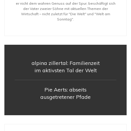
er nicht dem wahren Genuss auf der Spur, beschäftigt sich
der Vater zweier Söhne mit aktuellen Themen der
Wirtschaft – nicht zuletzt für "Die Welt" und "Welt am
Sonntag".
alpina zillertal: Familienzeit
im aktivsten Tal der Welt
Pie Aerts: abseits
ausgetretener Pfade