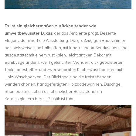
Es ist ein gleichermaßen zurückhaltender wie
umweltbewusster Luxus
, der das Ambiente prägt. Dezente
Eleganz dominiert die Ausstattung. Die großzügigen Badezimmer
beispielsweise sind halb offen, mit Innen- und Außenduschen, und
ausgestattet mit einem rustikalen, leicht antiken Dekor mit
Bambusgeländern, weiß getünchten Wänden, dick gepolsterten
Teak-Tagesbetten und zwei separaten Kupferwaschbecken auf
Holz-Waschbecken. Der Blickfang sind die freistehenden,
wunderschönen, handgefertigten Holzbadewannen. Duschgel,
Shampoo und Lotion auf pflanzlicher Basis stehen in
Keramikgläsern bereit, Plastik ist tabu.