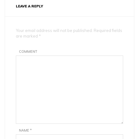
LEAVE A REPLY
Your email address will not be published. Required fields
are marked *
COMMENT
NAME
*