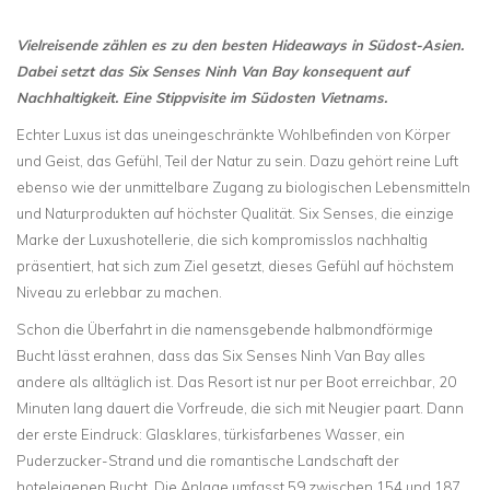
Vielreisende zählen es zu den besten Hideaways in Südost-Asien.
Dabei setzt das Six Senses Ninh Van Bay konsequent auf
Nachhaltigkeit. Eine Stippvisite im Südosten Vietnams.
Echter Luxus ist das uneingeschränkte Wohlbefinden von Körper
und Geist, das Gefühl, Teil der Natur zu sein. Dazu gehört reine Luft
ebenso wie der unmittelbare Zugang zu biologischen Lebensmitteln
und Naturprodukten auf höchster Qualität. Six Senses, die einzige
Marke der Luxushotellerie, die sich kompromisslos nachhaltig
präsentiert, hat sich zum Ziel gesetzt, dieses Gefühl auf höchstem
Niveau zu erlebbar zu machen.
Schon die Überfahrt in die namensgebende halbmondförmige
Bucht lässt erahnen, dass das Six Senses Ninh Van Bay alles
andere als alltäglich ist. Das Resort ist nur per Boot erreichbar, 20
Minuten lang dauert die Vorfreude, die sich mit Neugier paart. Dann
der erste Eindruck: Glasklares, türkisfarbenes Wasser, ein
Puderzucker-Strand und die romantische Landschaft der
hoteleigenen Bucht. Die Anlage umfasst 59 zwischen 154 und 187