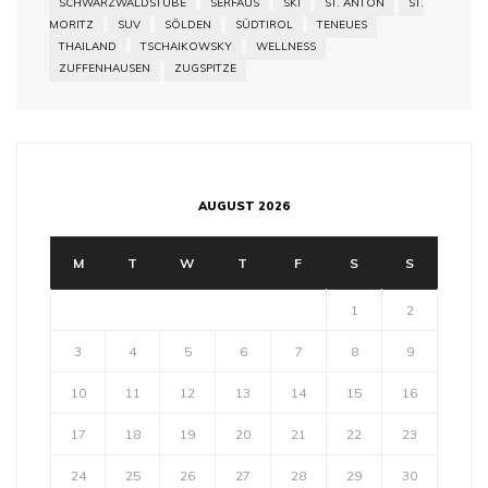
SCHWARZWALDSTUBE
SERFAUS
SKI
ST. ANTON
ST.
MORITZ
SUV
SÖLDEN
SÜDTIROL
TENEUES
THAILAND
TSCHAIKOWSKY
WELLNESS
ZUFFENHAUSEN
ZUGSPITZE
AUGUST 2026
M
T
W
T
F
S
S
1
2
3
4
5
6
7
8
9
10
11
12
13
14
15
16
17
18
19
20
21
22
23
24
25
26
27
28
29
30