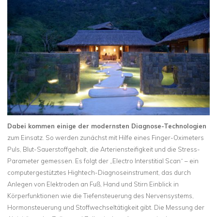
Dabei kommen einige der modernsten Diagnose-Technologien
zum Einsatz. So werden zunächst mit Hilfe eines Finger-Oximeters
Puls, Blut-Sauerstoffgehalt, die Arteriensteifigkeit und die Stress-
Parameter gemessen. Es folgt der „Electro Interstitial Scan“ – ein
computergestütztes Hightech-Diagnoseinstrument, das durch
Anlegen von Elektroden an Fuß, Hand und Stirn Einblick in
Körperfunktionen wie die Tiefensteuerung des Nervensystems,
Hormonsteuerung und Stoffwechseltätigkeit gibt. Die Messung der