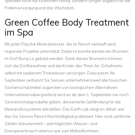
spenden nicht nur köstlichen Honig, sondern sorgen zugleich für die
Pollenversorgung und das Wachstum.
Green Coffee Body Treatment
im Spa
Mit jeder Flasche Mineralwasser, die im Resort verkauft wird,
regionale Projekte unterstützt. Dadurch konnte bereits ein Brunnen
im Dorf Bong La gebaut werden. Dank dieses Brunnens können
sich die Dorfbewohner und die Kinder des Thien An-Schulheims
selbst mit sauberem Trinkwasser versorgen. Dazu passt: Ab
September verbannt Six Senses unternehmensweit alle toxischen
Sonnenschutzmittel zugunsten von biologischen Alternativen.
Unternehmensübergreifend wird es ab dem 1. September nur noch
Sonnenschutzprodukte geben, die keinerlei Gefährdung für die
Meeresökosysteme darstellen. Das Earth Lab zeigt en détail, wie
das Six Senses Resort Nachhaltigkeit praktiziert. Hier sind sämtliche
Zahlen dokumentiert – zum täglichen Wasser- und
Energieverbrauch ebenso wie zum Müllaufkommen.