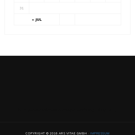
31
« JUL
http://www.sellawie.com/vpc-werbung_980x1201/
COPYRIGHT © 2016 ARS VITAE GMBH ·
IMPRESSUM