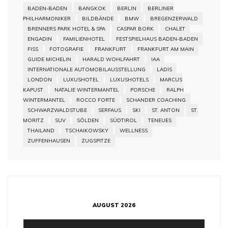
BADEN-BADEN
BANGKOK
BERLIN
BERLINER
PHILHARMONIKER
BILDBÄNDE
BMW
BREGENZERWALD
BRENNERS PARK HOTEL & SPA
CASPAR BORK
CHALET
ENGADIN
FAMILIENHOTEL
FESTSPIELHAUS BADEN-BADEN
FISS
FOTOGRAFIE
FRANKFURT
FRANKFURT AM MAIN
GUIDE MICHELIN
HARALD WOHLFAHRT
IAA
INTERNATIONALE AUTOMOBILAUSSTELLUNG
LADIS
LONDON
LUXUSHOTEL
LUXUSHOTELS
MARCUS
KAPUST
NATALIE WINTERMANTEL
PORSCHE
RALPH
WINTERMANTEL
ROCCO FORTE
SCHANDER COACHING
SCHWARZWALDSTUBE
SERFAUS
SKI
ST. ANTON
ST.
MORITZ
SUV
SÖLDEN
SÜDTIROL
TENEUES
THAILAND
TSCHAIKOWSKY
WELLNESS
ZUFFENHAUSEN
ZUGSPITZE
AUGUST 2026