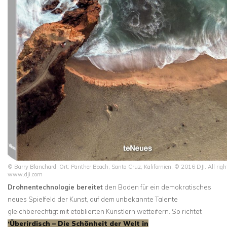
© Barry Blanchard, Ort: Panther Beach, Santa Cruz, Kalifornien, © 2016 DJI. All right
www.dji.com
Drohnentechnologie bereitet
den Boden für ein demokratisches
neues Spielfeld der Kunst, auf dem unbekannte Talente
gleichberechtigt mit etablierten Künstlern wetteifern. So richtet
‘Überirdisch – Die Schönheit der Welt in