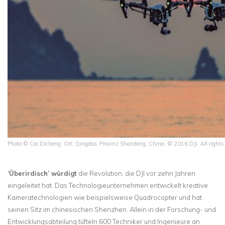
Photo © Cai Dicheng, Ort: Qingdao, Provinz Shandong, China, © 2016 DJI. All right
‘Überirdisch’ würdigt
die Revolution, die DJI vor zehn Jahren
eingeleitet hat. Das Technologieunternehmen entwickelt kreative
Kameratechnologien wie beispielsweise Quadrocopter und hat
seinen Sitz im chinesischen Shenzhen. Allein in der Forschung- und
Entwicklungsabteilung tüfteln 600 Techniker und Ingenieure an