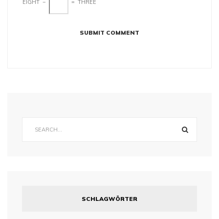
EIGHT
−
=
THREE
SCHLAGWÖRTER