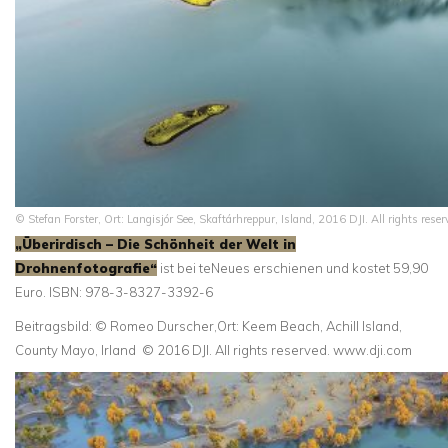
© Stefan Forster, Ort: Langisjór See, Skaftárhreppur, Island, 2016 DJI. All rights res
„Überirdisch – Die Schönheit der Welt in
Drohnenfotografie“
ist bei teNeues erschienen und kostet 59,90
Euro. ISBN: 978-3-8327-3392-6
Beitragsbild: © Romeo Durscher,Ort: Keem Beach, Achill Island,
County Mayo, Irland © 2016 DJI. All rights reserved. www.dji.com