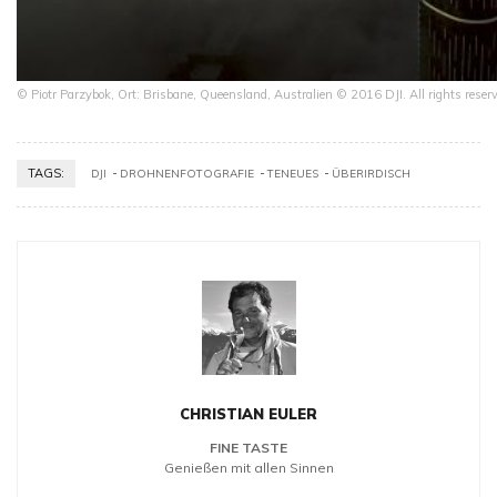
© Piotr Parzybok, Ort: Brisbane, Queensland, Australien © 2016 DJI. All rights rese
TAGS:
DJI
DROHNENFOTOGRAFIE
TENEUES
ÜBERIRDISCH
CHRISTIAN EULER
FINE TASTE
Genießen mit allen Sinnen