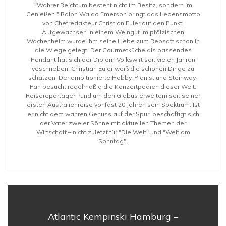
"Wahrer Reichtum besteht nicht im Besitz, sondern im
Genießen." Ralph Waldo Emerson bringt das Lebensmotto
von Chefredakteur Christian Euler auf den Punkt.
Aufgewachsen in einem Weingut im pfälzischen
Wachenheim wurde ihm seine Liebe zum Rebsaft schon in
die Wiege gelegt. Der Gourmetküche als passendes
Pendant hat sich der Diplom-Volkswirt seit vielen Jahren
veschrieben. Christian Euler weiß die schönen Dinge zu
schätzen. Der ambitionierte Hobby-Pianist und Steinway-
Fan besucht regelmäßig die Konzertpodien dieser Welt.
Reisereportagen rund um den Globus erweitern seit seiner
ersten Australienreise vor fast 20 Jahren sein Spektrum. Ist
er nicht dem wahren Genuss auf der Spur, beschäftigt sich
der Vater zweier Söhne mit aktuellen Themen der
Wirtschaft – nicht zuletzt für "Die Welt" und "Welt am
Sonntag".
Atlantic Kempinski Hamburg –