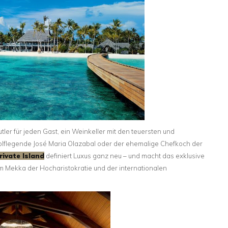
ler für jeden Gast, ein Weinkeller mit den teuersten und
Golflegende José Maria Olazabal oder der ehemalige Chefkoch der
rivate Island
definiert Luxus ganz neu – und macht das exklusive
zum Mekka der Hocharistokratie und der internationalen