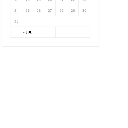
24
25
26
27
28
29
30
31
« JUL