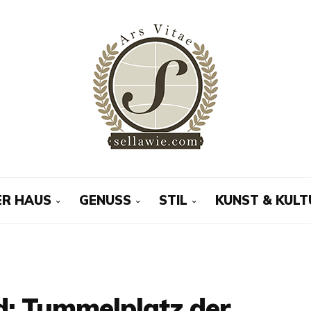
R HAUS
GENUSS
STIL
KUNST & KULT
nd: Tummelplatz der