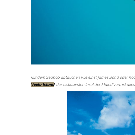
Mit dem Seabob abtauchen wie einst James Bond oder hoch i
Veela Island
, der exklusivsten Insel der Malediven, ist al