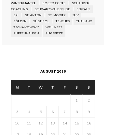
WINTERMANTEL
ROCCO FORTE
SCHANDER
COACHING
SCHWARZWALDSTUBE
SERFAUS
SKI
ST. ANTON
ST. MORITZ
SUV
SÖLDEN
SÜDTIROL
TENEUES
THAILAND
TSCHAIKOWSKY
WELLNESS
ZUFFENHAUSEN
ZUGSPITZE
AUGUST 2026
M
T
W
T
F
S
S
1
2
3
4
5
6
7
8
9
10
11
12
13
14
15
16
17
18
19
20
21
22
23