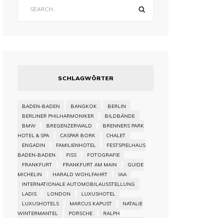
SCHLAGWÖRTER
BADEN-BADEN
BANGKOK
BERLIN
BERLINER PHILHARMONIKER
BILDBÄNDE
BMW
BREGENZERWALD
BRENNERS PARK
HOTEL & SPA
CASPAR BORK
CHALET
ENGADIN
FAMILIENHOTEL
FESTSPIELHAUS
BADEN-BADEN
FISS
FOTOGRAFIE
FRANKFURT
FRANKFURT AM MAIN
GUIDE
MICHELIN
HARALD WOHLFAHRT
IAA
INTERNATIONALE AUTOMOBILAUSSTELLUNG
LADIS
LONDON
LUXUSHOTEL
LUXUSHOTELS
MARCUS KAPUST
NATALIE
WINTERMANTEL
PORSCHE
RALPH