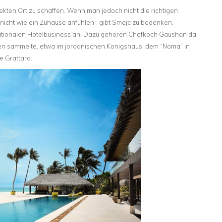
kten Ort zu schaffen. Wenn man jedoch nicht die richtigen
h nicht wie ein Zuhause anfühlen“, gibt Smejc zu bedenken.
nationalen Hotelbusiness an. Dazu gehören Chefkoch Gaushan da
gen sammelte, etwa im jordanischen Königshaus, dem “Noma” in
e Grattard.