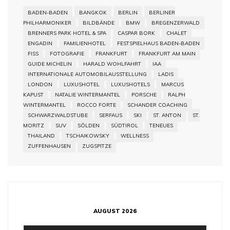
BADEN-BADEN
BANGKOK
BERLIN
BERLINER
PHILHARMONIKER
BILDBÄNDE
BMW
BREGENZERWALD
BRENNERS PARK HOTEL & SPA
CASPAR BORK
CHALET
ENGADIN
FAMILIENHOTEL
FESTSPIELHAUS BADEN-BADEN
FISS
FOTOGRAFIE
FRANKFURT
FRANKFURT AM MAIN
GUIDE MICHELIN
HARALD WOHLFAHRT
IAA
INTERNATIONALE AUTOMOBILAUSSTELLUNG
LADIS
LONDON
LUXUSHOTEL
LUXUSHOTELS
MARCUS
KAPUST
NATALIE WINTERMANTEL
PORSCHE
RALPH
WINTERMANTEL
ROCCO FORTE
SCHANDER COACHING
SCHWARZWALDSTUBE
SERFAUS
SKI
ST. ANTON
ST.
MORITZ
SUV
SÖLDEN
SÜDTIROL
TENEUES
THAILAND
TSCHAIKOWSKY
WELLNESS
ZUFFENHAUSEN
ZUGSPITZE
AUGUST 2026