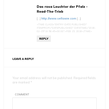
Das rosa Leuchter der Pfalz -
Read-The-Trieb
[…]
http://www.sellawie.com
[…]
<TIME CLASS="ENTRY-DATE PUBLISHED"
ITEMPROP="DATEPUBLISHED" DATETIME="2016-
02-15T19:58:45+00:00">FEB 15, 2016</TIME>
REPLY
LEAVE A REPLY
Your email address will not be published. Required fields
are marked *
COMMENT