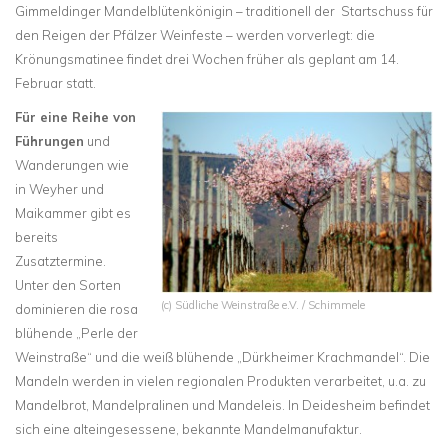
Gimmeldinger Mandelblütenkönigin – traditionell der Startschuss für
den Reigen der Pfälzer Weinfeste – werden vorverlegt: die
Krönungsmatinee findet drei Wochen früher als geplant am 14.
Februar statt.
Für eine Reihe von
Führungen
und
Wanderungen wie
in Weyher und
Maikammer gibt es
bereits
Zusatztermine.
Unter den Sorten
(c) Südliche Weinstraße e.V. / Schimmele
dominieren die rosa
blühende „Perle der
Weinstraße“ und die weiß blühende „Dürkheimer Krachmandel“. Die
Mandeln werden in vielen regionalen Produkten verarbeitet, u.a. zu
Mandelbrot, Mandelpralinen und Mandeleis. In Deidesheim befindet
sich eine alteingesessene, bekannte Mandelmanufaktur.