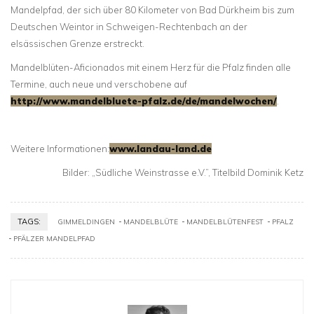
Mandelpfad, der sich über 80 Kilometer von Bad Dürkheim bis zum
Deutschen Weintor in Schweigen-Rechtenbach an der
elsässischen Grenze erstreckt.
Mandelblüten-Aficionados mit einem Herz für die Pfalz finden alle
Termine, auch neue und verschobene auf
http://www.mandelbluete-pfalz.de/de/mandelwochen/
.
Weitere Informationen:
www.landau-land.de
Bilder: „Südliche Weinstrasse e.V.”, Titelbild Dominik Ketz
TAGS:
GIMMELDINGEN
MANDELBLÜTE
MANDELBLÜTENFEST
PFALZ
PFÄLZER MANDELPFAD