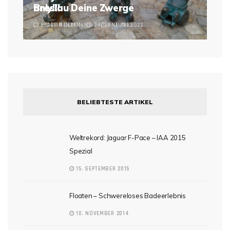
Breslau Deine Zwerge
only!!!
2 COMMENTS
LEAVE A COMMENT
24. JUNE 2023
6. JUNE 2023
BELIEBTESTE ARTIKEL
Weltrekord: Jaguar F-Pace – IAA 2015
Spezial
15. SEPTEMBER 2015
Floaten – Schwereloses Badeerlebnis
10. NOVEMBER 2014