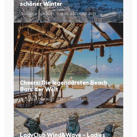
schöner Winter
LEAVE A COMMENT
28. DECEMBER 2023
Cheers: Die legendärsten Beach
Bars der Welt
LEAVE A COMMENT
1. AUGUST 2023
LadyClub Wind&Wave – Ladies