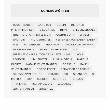
SCHLAGWÖRTER
BADEN-BADEN
BANGKOK
BERLIN
BERLINER
PHILHARMONIKER
BILDBÄNDE
BMW
BREGENZERWALD
BRENNERS PARK HOTEL & SPA
CASPAR BORK
CHALET
ENGADIN
FAMILIENHOTEL
FESTSPIELHAUS BADEN-BADEN
FISS
FOTOGRAFIE
FRANKFURT
FRANKFURT AM MAIN
GUIDE MICHELIN
HARALD WOHLFAHRT
IAA
INTERNATIONALE AUTOMOBILAUSSTELLUNG
LADIS
LONDON
LUXUSHOTEL
LUXUSHOTELS
MARCUS
KAPUST
NATALIE WINTERMANTEL
PORSCHE
RALPH
WINTERMANTEL
ROCCO FORTE
SCHANDER COACHING
SCHWARZWALDSTUBE
SERFAUS
SKI
ST. ANTON
ST.
MORITZ
SUV
SÖLDEN
SÜDTIROL
TENEUES
THAILAND
TSCHAIKOWSKY
WELLNESS
ZUFFENHAUSEN
ZUGSPITZE