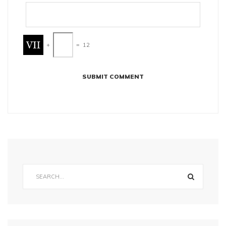
+
=
12