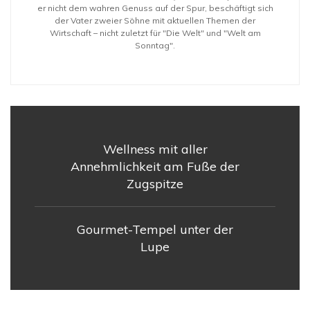
er nicht dem wahren Genuss auf der Spur, beschäftigt sich
der Vater zweier Söhne mit aktuellen Themen der
Wirtschaft – nicht zuletzt für "Die Welt" und "Welt am
Sonntag".
Wellness mit aller
Annehmlichkeit am Fuße der
Zugspitze
Gourmet-Tempel unter der
Lupe