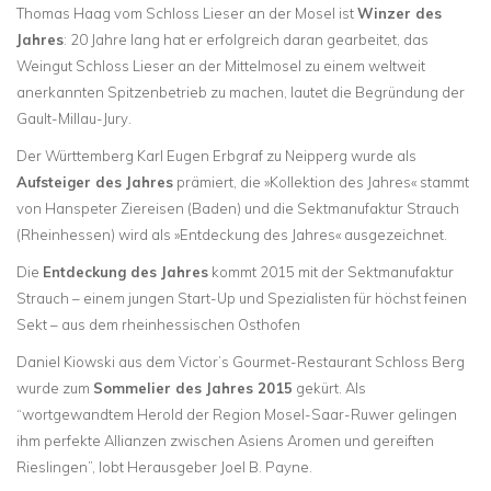
Thomas Haag vom Schloss Lieser an der Mosel ist
Winzer des
Jahres
: 20 Jahre lang hat er erfolgreich daran gearbeitet, das
Weingut Schloss Lieser an der Mittelmosel zu einem weltweit
anerkannten Spitzenbetrieb zu machen, lautet die Begründung der
Gault-Millau-Jury.
Der Württemberg Karl Eugen Erbgraf zu Neipperg wurde als
Aufsteiger des Jahres
prämiert, die »Kollektion des Jahres« stammt
von Hanspeter Ziereisen (Baden) und die Sektmanufaktur Strauch
(Rheinhessen) wird als »Entdeckung des Jahres« ausgezeichnet.
Die
Entdeckung des Jahres
kommt 2015 mit der Sektmanufaktur
Strauch – einem jungen Start-Up und Spezialisten für höchst feinen
Sekt – aus dem rheinhessischen Osthofen
Daniel Kiowski aus dem Victor’s Gourmet-Restaurant Schloss Berg
wurde zum
Sommelier des Jahres 2015
gekürt. Als
“wortgewandtem Herold der Region Mosel-Saar-Ruwer gelingen
ihm perfekte Allianzen zwischen Asiens Aromen und gereiften
Rieslingen”, lobt Herausgeber Joel B. Payne.