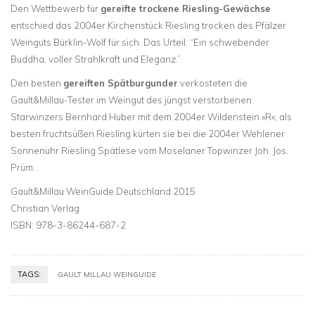
Den Wettbewerb für
gereifte trockene Riesling-Gewächse
entschied das 2004er Kirchenstück Riesling trocken des Pfälzer
Weinguts Bürklin-Wolf für sich. Das Urteil: “Ein schwebender
Buddha, voller Strahlkraft und Eleganz.”
Den besten
gereiften Spätburgunder
verkosteten die
Gault&Millau-Tester im Weingut des jüngst verstorbenen
Starwinzers Bernhard Huber mit dem 2004er Wildenstein »R«, als
besten fruchtsüßen Riesling kürten sie bei die 2004er Wehlener
Sonnenuhr Riesling Spätlese vom Moselaner Topwinzer Joh. Jos.
Prüm.
Gault&Millau WeinGuide Deutschland 2015
Christian Verlag
ISBN: 978-3-86244-687-2
TAGS:
GAULT MILLAU WEINGUIDE