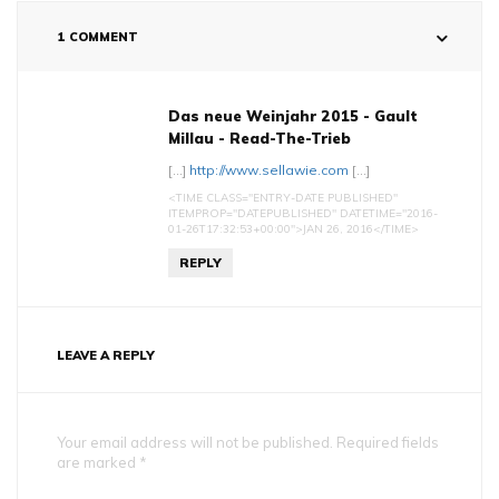
1 COMMENT
Das neue Weinjahr 2015 - Gault
Millau - Read-The-Trieb
[…]
http://www.sellawie.com
[…]
<TIME CLASS="ENTRY-DATE PUBLISHED"
ITEMPROP="DATEPUBLISHED" DATETIME="2016-
01-26T17:32:53+00:00">JAN 26, 2016</TIME>
REPLY
LEAVE A REPLY
Your email address will not be published. Required fields
are marked *