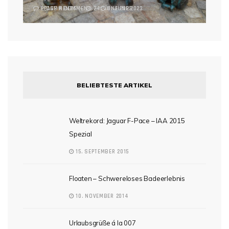
2 COMMENTS
LEAVE A COMMENT
24. JUNE 2023
6. JUNE 2023
BELIEBTESTE ARTIKEL
Weltrekord: Jaguar F-Pace – IAA 2015
Spezial
15. SEPTEMBER 2015
Floaten – Schwereloses Badeerlebnis
10. NOVEMBER 2014
Urlaubsgrüße á la 007