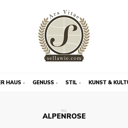
R HAUS
GENUSS
STIL
KUNST & KULT
TAG:
ALPENROSE