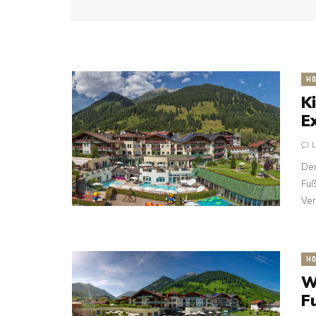
HO
K
E
Der
Fuß
Ver
HO
W
F