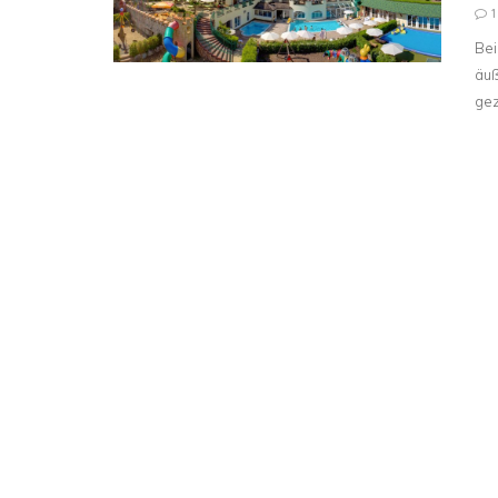
Bei
äuß
ge