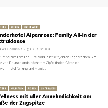
TELS
REISEN
UNTERWEGS
inderhotel Alpenrose: Family All-In der
xtraklasse
LEAVE A COMMENT
9. AUGUST 2018
 Trend zum Familien-Luxusurlaub ist seit Jahren ungebrochen. Am
e von Deutschlands höchstem Gipfel finden Gäste ein
wöhnhotel für Jung und Alt mit…
TELS
KULINARIK
REISEN
UNTERWEGS
ellness mit aller Annehmlichkeit am
uße der Zugspitze