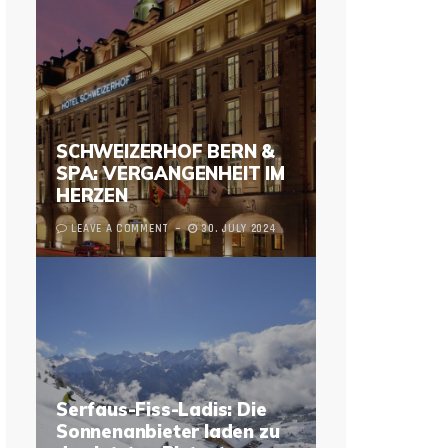
SCHWEIZERHOF BERN &
SPA: VERGANGENHEIT IM
HERZEN
LEAVE A COMMENT
30. JULY 2024
Serfaus-Fiss-Ladis: Die
Sonnenanbieter laden zu