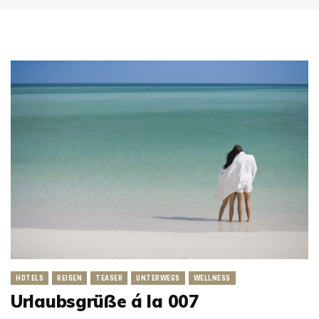
HOTELS
REISEN
TEASER
UNTERWEGS
WELLNESS
Urlaubsgrüße á la 007