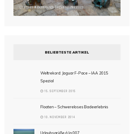
2 COMMENTS
LEAVE A COMMENT
24. JUNE 2023
6. JUNE 2023
BELIEBTESTE ARTIKEL
Weltrekord: Jaguar F-Pace – IAA 2015
Spezial
15. SEPTEMBER 2015
Floaten – Schwereloses Badeerlebnis
10. NOVEMBER 2014
Urlaubsgrüße á la 007