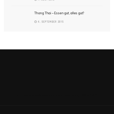
Thong Thai – Essen gut, alles gut?
4. SEPTEMBER 2015
http://www.sellawie.com/vpc-werbung_980x1201/