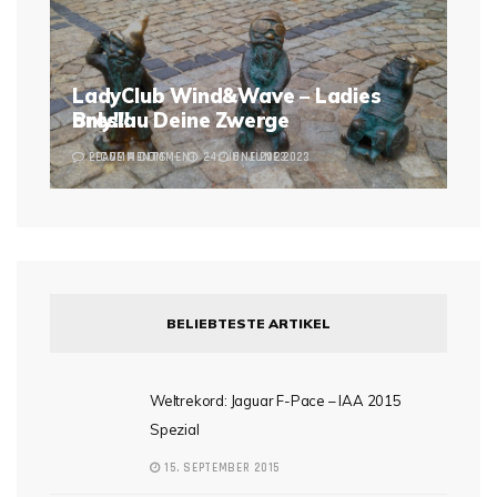
LadyClub Wind&Wave – Ladies
Breslau Deine Zwerge
only!!!
2 COMMENTS
LEAVE A COMMENT
24. JUNE 2023
6. JUNE 2023
BELIEBTESTE ARTIKEL
Weltrekord: Jaguar F-Pace – IAA 2015
Spezial
15. SEPTEMBER 2015