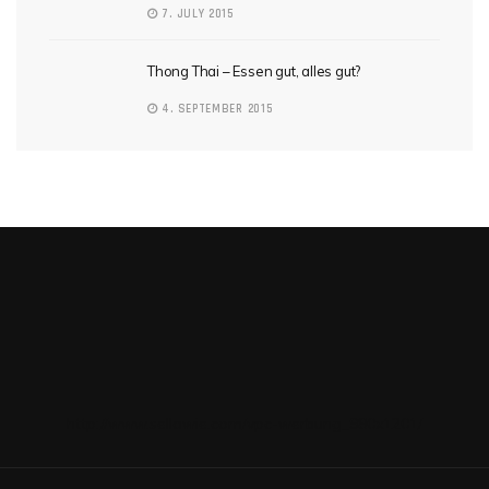
7. JULY 2015
Thong Thai – Essen gut, alles gut?
4. SEPTEMBER 2015
http://www.sellawie.com/vpc-werbung_980x1201/