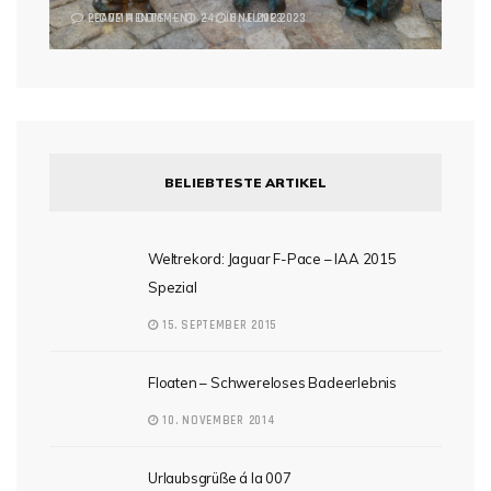
2 COMMENTS
LEAVE A COMMENT
24. JUNE 2023
6. JUNE 2023
BELIEBTESTE ARTIKEL
Weltrekord: Jaguar F-Pace – IAA 2015
Spezial
15. SEPTEMBER 2015
Floaten – Schwereloses Badeerlebnis
10. NOVEMBER 2014
Urlaubsgrüße á la 007