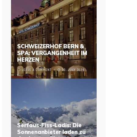
SCHWEIZERHOF BERN &
SPA: VERGANGENHEIT IM
HERZEN
LEAVE A COMMENT
30. JULY 2024
Serfaus-Fiss-Ladis: Die
Sonnenanbieter laden zu