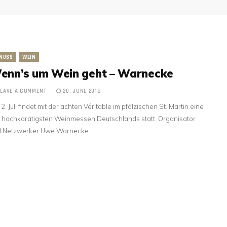
NUSS
WEIN
enn’s um Wein geht – Warnecke
LEAVE A COMMENT
20. JUNE 2018
2. Juli findet mit der achten Véritable im pfälzischen St. Martin eine
 hochkarätigsten Weinmessen Deutschlands statt. Organisator
d Netzwerker Uwe Warnecke…