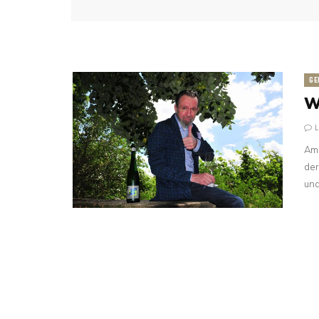
GE
W
Am 
der
un