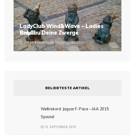
LadyClub Wind&Wave – Ladies
Breslau Deine Zwerge
only!!!
2 COMMENTS
LEAVE A COMMENT
24. JUNE 2023
6. JUNE 2023
BELIEBTESTE ARTIKEL
Weltrekord: Jaguar F-Pace – IAA 2015
Spezial
15. SEPTEMBER 2015