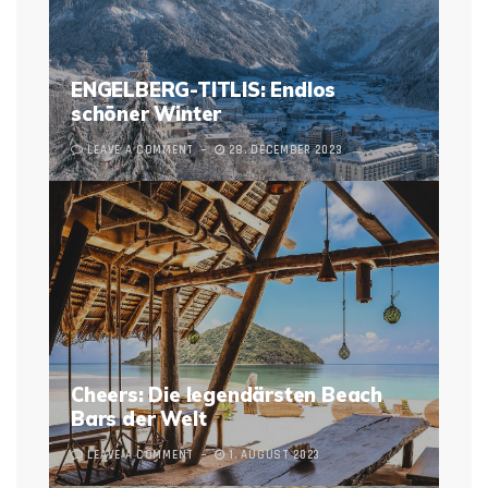
ENGELBERG-TITLIS: Endlos
schöner Winter
LEAVE A COMMENT
28. DECEMBER 2023
Cheers: Die legendärsten Beach
Bars der Welt
LEAVE A COMMENT
1. AUGUST 2023