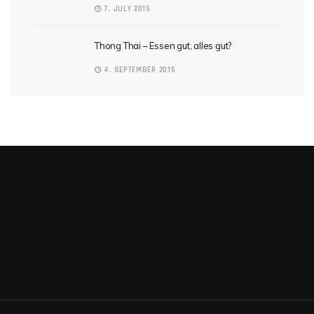
7. JULY 2015
Thong Thai – Essen gut, alles gut?
4. SEPTEMBER 2015
http://www.sellawie.com/vpc-werbung_980x1201/