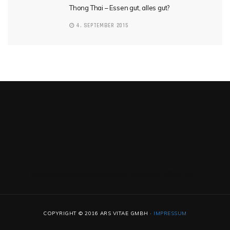
Thong Thai – Essen gut, alles gut?
4. SEPTEMBER 2015
http://www.sellawie.com/vpc-werbung_980x1201/
COPYRIGHT © 2016 ARS VITAE GMBH ·
IMPRESSUM