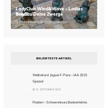
LadyClub Wind&Wave – Ladies
Breslau Deine Zwerge
only!!!
2 COMMENTS
LEAVE A COMMENT
24. JUNE 2023
6. JUNE 2023
BELIEBTESTE ARTIKEL
Weltrekord: Jaguar F-Pace – IAA 2015
Spezial
15. SEPTEMBER 2015
Floaten – Schwereloses Badeerlebnis