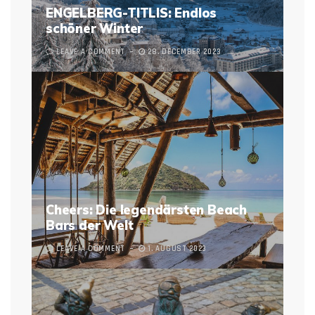
ENGELBERG-TITLIS: Endlos
schöner Winter
LEAVE A COMMENT
28. DECEMBER 2023
Cheers: Die legendärsten Beach
Bars der Welt
LEAVE A COMMENT
1. AUGUST 2023