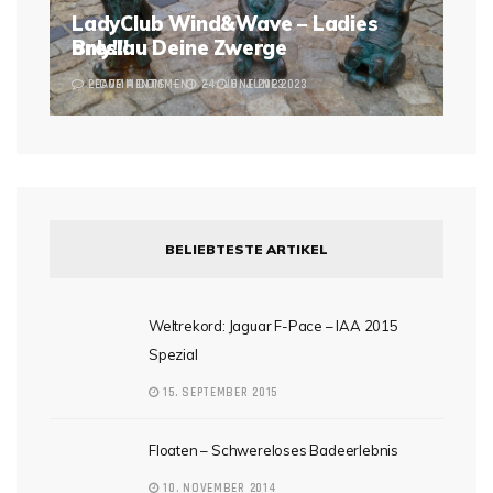
LadyClub Wind&Wave – Ladies
Breslau Deine Zwerge
only!!!
2 COMMENTS
LEAVE A COMMENT
24. JUNE 2023
6. JUNE 2023
BELIEBTESTE ARTIKEL
Weltrekord: Jaguar F-Pace – IAA 2015
Spezial
15. SEPTEMBER 2015
Floaten – Schwereloses Badeerlebnis
10. NOVEMBER 2014