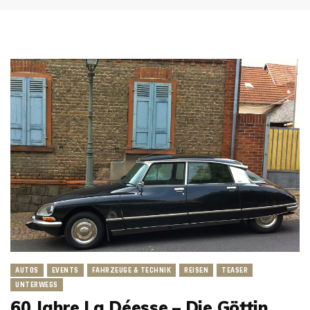
AUTOS
EVENTS
FAHRZEUGE & TECHNIK
REISEN
TEASER
UNTERWEGS
60 Jahre La Déesse – Die Göttin