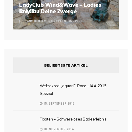
LadyClub Wind&Wave – Ladies
Breslau Deine Zwerge
only!!!
2 COMMENTS
LEAVE A COMMENT
24. JUNE 2023
6. JUNE 2023
BELIEBTESTE ARTIKEL
Weltrekord: Jaguar F-Pace – IAA 2015
Spezial
15. SEPTEMBER 2015
Floaten – Schwereloses Badeerlebnis
10. NOVEMBER 2014