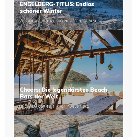
ENGELBERG-TITLIS: Endlos
schöner Winter
LEAVE A COMMENT
28. DECEMBER 2023
Cheers: Die legendärsten Beach
Bars der Welt
LEAVE A COMMENT
1. AUGUST 2023