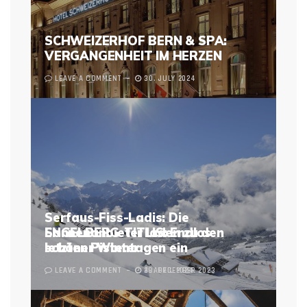
SCHWEIZERHOF BERN & SPA:
VERGANGENHEIT IM HERZEN
LEAVE A COMMENT
30. JULY 2024
Serfaus-Fiss-Ladis: Die
Sonnenanbieter laden zu den
ENGELBERG-TITLIS: Endlos
letzten Pistentagen ein
schöner Winter
LEAVE A COMMENT
LEAVE A COMMENT
4. APRIL 2024
28. DECEMBER 2023