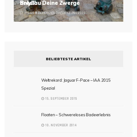
Breslau Deine Zwerge
only!!!
2 COMMENTS
LEAVE A COMMENT
24. JUNE 2023
6. JUNE 2023
BELIEBTESTE ARTIKEL
Weltrekord: Jaguar F-Pace – IAA 2015
Spezial
15. SEPTEMBER 2015
Floaten – Schwereloses Badeerlebnis
10. NOVEMBER 2014