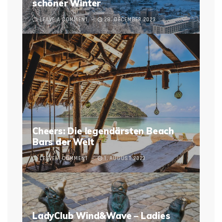
schöner Winter
LEAVE A COMMENT
28. DECEMBER 2023
Cheers: Die legendärsten Beach
Bars der Welt
LEAVE A COMMENT
1. AUGUST 2023
LadyClub Wind&Wave – Ladies