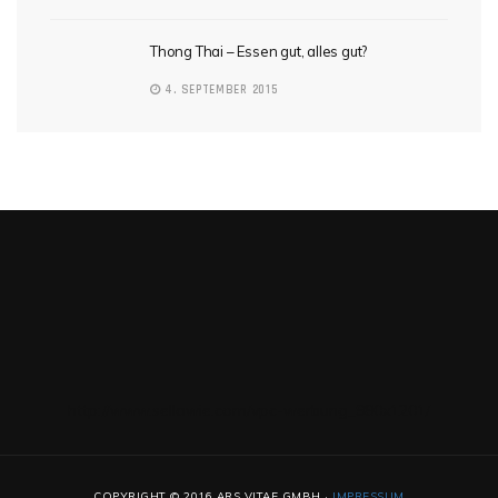
Thong Thai – Essen gut, alles gut?
4. SEPTEMBER 2015
http://www.sellawie.com/vpc-werbung_980x1201/
COPYRIGHT © 2016 ARS VITAE GMBH ·
IMPRESSUM