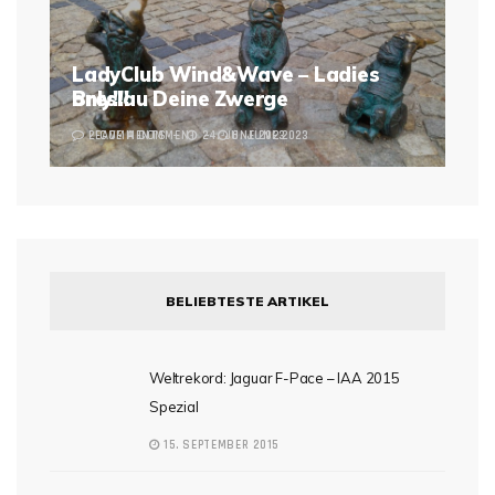
LadyClub Wind&Wave – Ladies
Breslau Deine Zwerge
only!!!
2 COMMENTS
LEAVE A COMMENT
24. JUNE 2023
6. JUNE 2023
BELIEBTESTE ARTIKEL
Weltrekord: Jaguar F-Pace – IAA 2015
Spezial
15. SEPTEMBER 2015