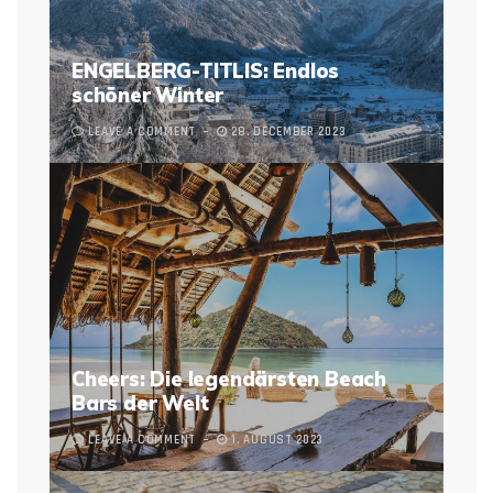
ENGELBERG-TITLIS: Endlos
schöner Winter
LEAVE A COMMENT
28. DECEMBER 2023
Cheers: Die legendärsten Beach
Bars der Welt
LEAVE A COMMENT
1. AUGUST 2023