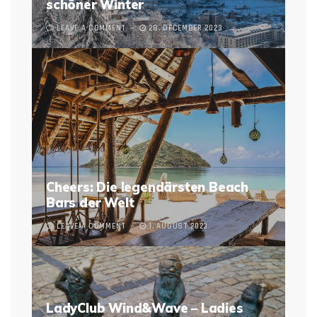
schöner Winter
LEAVE A COMMENT
28. DECEMBER 2023
Cheers: Die legendärsten Beach
Bars der Welt
LEAVE A COMMENT
1. AUGUST 2023
LadyClub Wind&Wave – Ladies