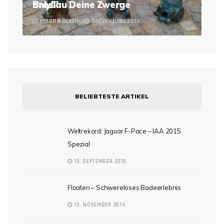
Breslau Deine Zwerge
only!!!
2 COMMENTS
LEAVE A COMMENT
24. JUNE 2023
6. JUNE 2023
BELIEBTESTE ARTIKEL
Weltrekord: Jaguar F-Pace – IAA 2015
Spezial
15. SEPTEMBER 2015
Floaten – Schwereloses Badeerlebnis
10. NOVEMBER 2014