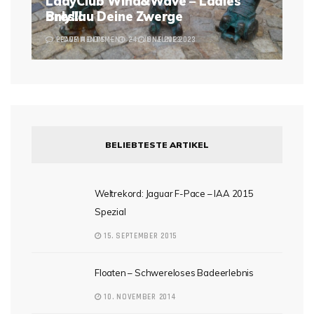
LadyClub Wind&Wave – Ladies
Breslau Deine Zwerge
only!!!
2 COMMENTS
LEAVE A COMMENT
24. JUNE 2023
6. JUNE 2023
BELIEBTESTE ARTIKEL
Weltrekord: Jaguar F-Pace – IAA 2015
Spezial
15. SEPTEMBER 2015
Floaten – Schwereloses Badeerlebnis
10. NOVEMBER 2014