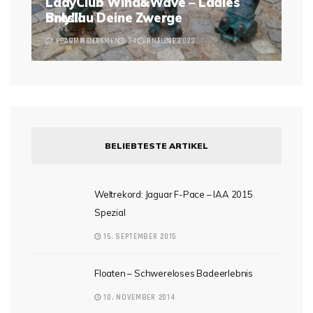
LadyClub Wind&Wave – Ladies
Breslau Deine Zwerge
only!!!
2 COMMENTS
LEAVE A COMMENT
24. JUNE 2023
6. JUNE 2023
BELIEBTESTE ARTIKEL
Weltrekord: Jaguar F-Pace – IAA 2015
Spezial
15. SEPTEMBER 2015
Floaten – Schwereloses Badeerlebnis
10. NOVEMBER 2014