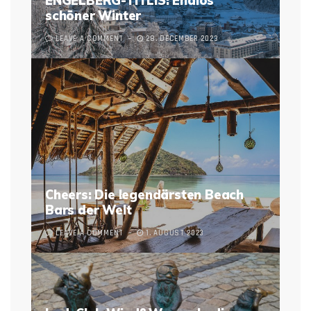
ENGELBERG-TITLIS: Endlos
schöner Winter
LEAVE A COMMENT
28. DECEMBER 2023
Cheers: Die legendärsten Beach
Bars der Welt
LEAVE A COMMENT
1. AUGUST 2023