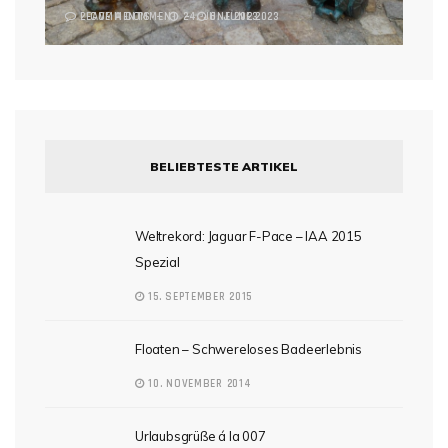
2 COMMENTS
LEAVE A COMMENT
24. JUNE 2023
6. JUNE 2023
BELIEBTESTE ARTIKEL
Weltrekord: Jaguar F-Pace – IAA 2015
Spezial
15. SEPTEMBER 2015
Floaten – Schwereloses Badeerlebnis
10. NOVEMBER 2014
Urlaubsgrüße á la 007