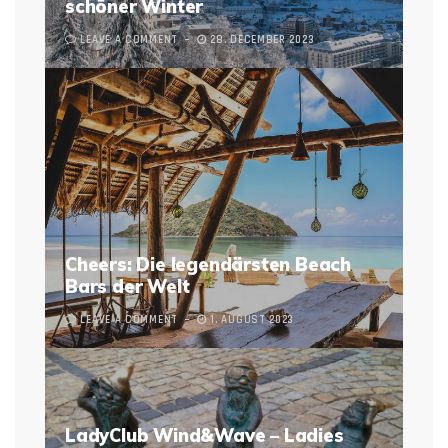
schöner Winter
LEAVE A COMMENT
28. DECEMBER 2023
Cheers: Die legendärsten Beach
Bars der Welt
LEAVE A COMMENT
1. AUGUST 2023
LadyClub Wind&Wave – Ladies