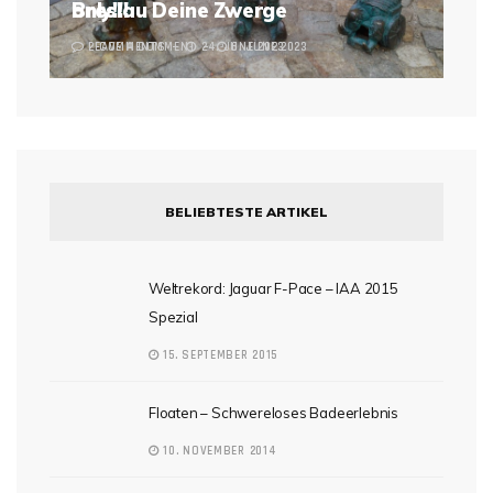
Breslau Deine Zwerge
only!!!
2 COMMENTS
LEAVE A COMMENT
24. JUNE 2023
6. JUNE 2023
BELIEBTESTE ARTIKEL
Weltrekord: Jaguar F-Pace – IAA 2015
Spezial
15. SEPTEMBER 2015
Floaten – Schwereloses Badeerlebnis
10. NOVEMBER 2014