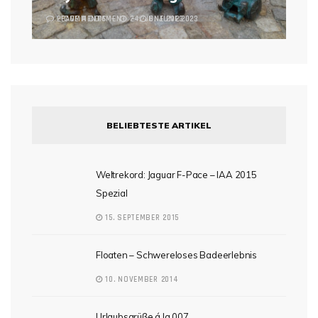
2 COMMENTS
LEAVE A COMMENT
24. JUNE 2023
6. JUNE 2023
BELIEBTESTE ARTIKEL
Weltrekord: Jaguar F-Pace – IAA 2015
Spezial
15. SEPTEMBER 2015
Floaten – Schwereloses Badeerlebnis
10. NOVEMBER 2014
Urlaubsgrüße á la 007