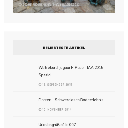
2 COMMENTS
LEAVE A COMMENT
24. JUNE 2023
6. JUNE 2023
BELIEBTESTE ARTIKEL
Weltrekord: Jaguar F-Pace – IAA 2015
Spezial
15. SEPTEMBER 2015
Floaten – Schwereloses Badeerlebnis
10. NOVEMBER 2014
Urlaubsgrüße á la 007