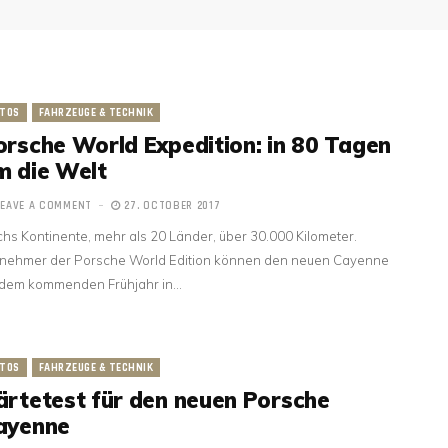
TOS
FAHRZEUGE & TECHNIK
orsche World Expedition: in 80 Tagen
m die Welt
LEAVE A COMMENT
27. OCTOBER 2017
hs Kontinente, mehr als 20 Länder, über 30.000 Kilometer.
lnehmer der Porsche World Edition können den neuen Cayenne
dem kommenden Frühjahr in…
TOS
FAHRZEUGE & TECHNIK
ärtetest für den neuen Porsche
ayenne