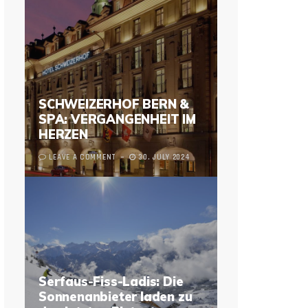
SCHWEIZERHOF BERN &
SPA: VERGANGENHEIT IM
HERZEN
LEAVE A COMMENT
30. JULY 2024
Serfaus-Fiss-Ladis: Die
Sonnenanbieter laden zu