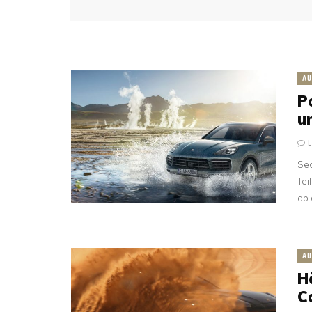
AU
P
u
Sec
Tei
ab 
AU
H
C