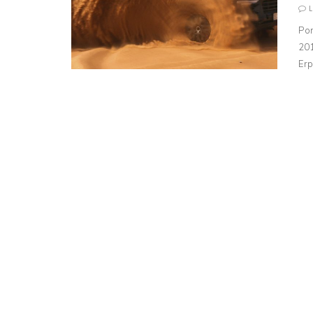
Por
201
Erp