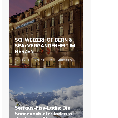
SCHWEIZERHOF BERN &
SPA: VERGANGENHEIT IM
HERZEN
LEAVE A COMMENT
30. JULY 2024
Serfaus-Fiss-Ladis: Die
Sonnenanbieter laden zu