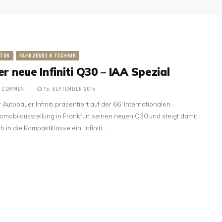
TOS
FAHRZEUGE & TECHNIK
r neue Infiniti Q30 – IAA Spezial
1 COMMENT
15. SEPTEMBER 2015
 Autobauer Infiniti präsentiert auf der 66. Internationalen
omobilausstellung in Frankfurt seinen neuen Q30 und steigt damit
h in die Kompaktklasse ein. Infiniti…