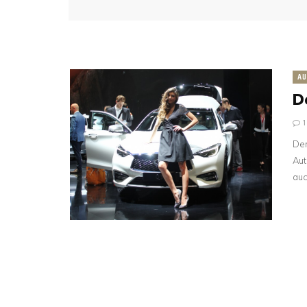
AU
De
Der
Aut
auc