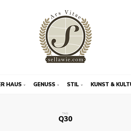
R HAUS
GENUSS
STIL
KUNST & KULT
TAG:
Q30