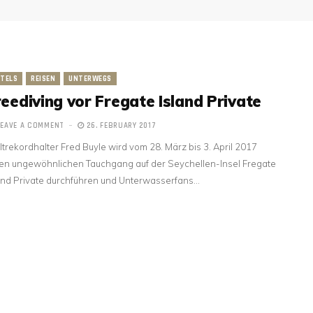
TELS
REISEN
UNTERWEGS
reediving vor Fregate Island Private
LEAVE A COMMENT
26. FEBRUARY 2017
trekordhalter Fred Buyle wird vom 28. März bis 3. April 2017
en ungewöhnlichen Tauchgang auf der Seychellen-Insel Fregate
and Private durchführen und Unterwasserfans…