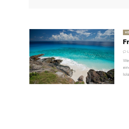
HO
F
Wel
ein
Isl