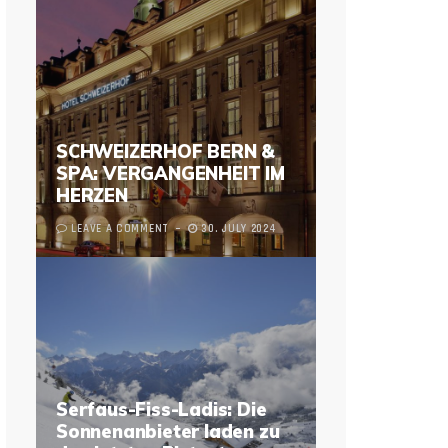
SCHWEIZERHOF BERN &
SPA: VERGANGENHEIT IM
HERZEN
LEAVE A COMMENT
30. JULY 2024
Serfaus-Fiss-Ladis: Die
Sonnenanbieter laden zu