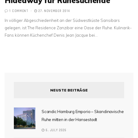
Hideaway für Ruhesuchende
1 COMMENT
27. NOVEMBER 2014
In völliger Abgeschiedenheit an der Südwestküste Sansibars
gelegen, ist The Residence Zanzibar eine Oase der Ruhe. Kulinarik-
Fans können Küchenchef Denis Jean Jacque bei…
NEUSTE BEITRÄGE
Scandic Hamburg Emporio – Skandinavische
Ruhe mitten in der Hansestadt
6. JULY 2026