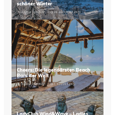
schöner Winter
LEAVE A COMMENT
28. DECEMBER 2023
Cheers: Die legendärsten Beach
Bars der Welt
LEAVE A COMMENT
1. AUGUST 2023
LadyClub Wind&Wave – Ladies