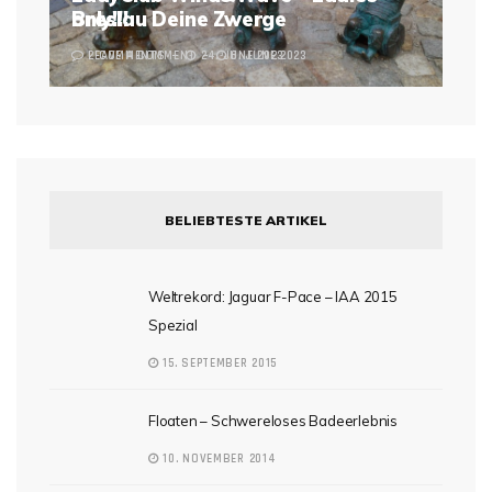
Breslau Deine Zwerge
only!!!
2 COMMENTS
LEAVE A COMMENT
24. JUNE 2023
6. JUNE 2023
BELIEBTESTE ARTIKEL
Weltrekord: Jaguar F-Pace – IAA 2015
Spezial
15. SEPTEMBER 2015
Floaten – Schwereloses Badeerlebnis
10. NOVEMBER 2014