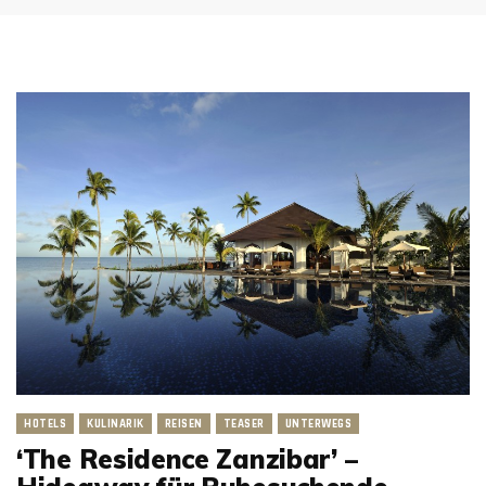
HOTELS
KULINARIK
REISEN
TEASER
UNTERWEGS
‘The Residence Zanzibar’ –