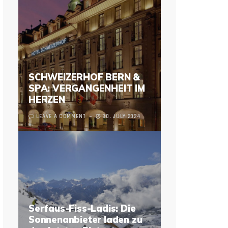
SCHWEIZERHOF BERN &
SPA: VERGANGENHEIT IM
HERZEN
LEAVE A COMMENT
30. JULY 2024
Serfaus-Fiss-Ladis: Die
Sonnenanbieter laden zu