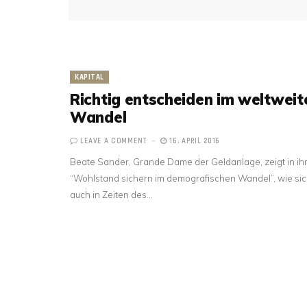
KAPITAL
Richtig entscheiden im weltweit
Wandel
LEAVE A COMMENT
16. APRIL 2016
Beate Sander, Grande Dame der Geldanlage, zeigt in i
“Wohlstand sichern im demografischen Wandel”, wie sic
auch in Zeiten des…