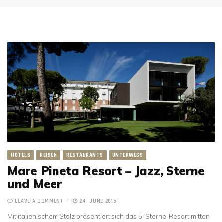
HOTELS
REISEN
RESTAURANTS
UNTERWEGS
Mare Pineta Resort – Jazz, Sterne
und Meer
LEAVE A COMMENT
24. JUNE 2016
Mit italienischem Stolz präsentiert sich das 5-Sterne-Resort mitten