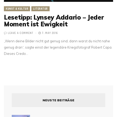
KUNST & KULTUR
LITERATUR
Lesetipp: Lynsey Addario – Jeder
Moment ist Ewigkeit
LEAVE A COMMENT
7. MAY 2016
„Wenn deine Bilder nicht gut genug sind, dann warst du nicht nahe
genug dran“, sagte einst der legendäre Kriegsfotograf Robert Capa.
Dieses Credo…
NEUSTE BEITRÄGE