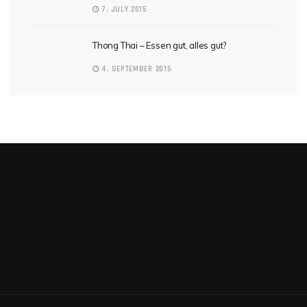
7. JULY 2015
Thong Thai – Essen gut, alles gut?
4. SEPTEMBER 2015
http://www.sellawie.com/vpc-werbung_980x1201/