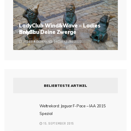
LadyClub Wind&Wave – Ladies
Breslau Deine Zwerge
only!!!
2 COMMENTS
LEAVE A COMMENT
24. JUNE 2023
6. JUNE 2023
BELIEBTESTE ARTIKEL
Weltrekord: Jaguar F-Pace – IAA 2015
Spezial
15. SEPTEMBER 2015