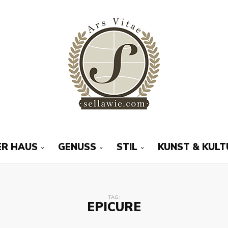
R HAUS
GENUSS
STIL
KUNST & KULT
TAG:
EPICURE