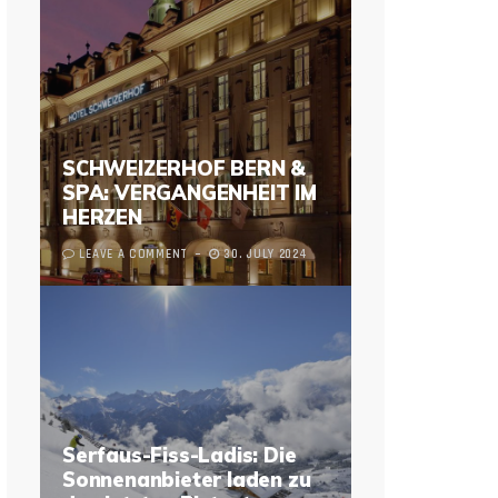
SCHWEIZERHOF BERN &
SPA: VERGANGENHEIT IM
HERZEN
LEAVE A COMMENT
30. JULY 2024
Serfaus-Fiss-Ladis: Die
Sonnenanbieter laden zu