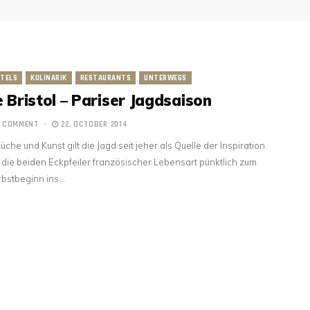
TELS
KULINARIK
RESTAURANTS
UNTERWEGS
e Bristol – Pariser Jagdsaison
1 COMMENT
22. OCTOBER 2014
Küche und Kunst gilt die Jagd seit jeher als Quelle der Inspiration.
die beiden Eckpfeiler französischer Lebensart pünktlich zum
bstbeginn ins…