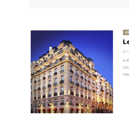
HO
L
In 
Um 
Her