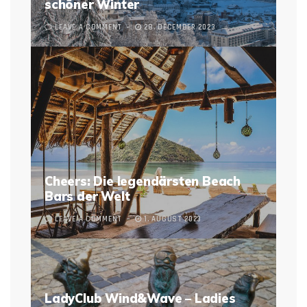
schöner Winter
LEAVE A COMMENT
28. DECEMBER 2023
Cheers: Die legendärsten Beach
Bars der Welt
LEAVE A COMMENT
1. AUGUST 2023
LadyClub Wind&Wave – Ladies