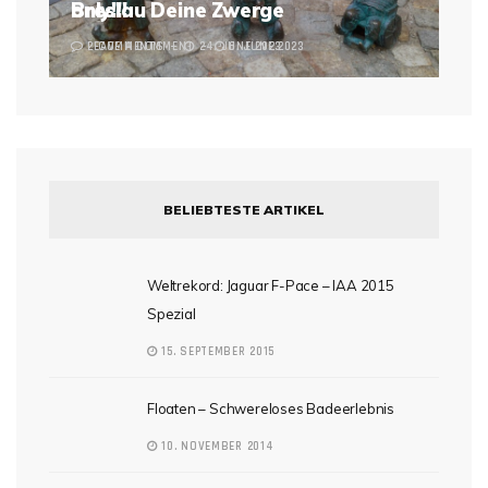
Breslau Deine Zwerge
only!!!
2 COMMENTS
LEAVE A COMMENT
24. JUNE 2023
6. JUNE 2023
BELIEBTESTE ARTIKEL
Weltrekord: Jaguar F-Pace – IAA 2015
Spezial
15. SEPTEMBER 2015
Floaten – Schwereloses Badeerlebnis
10. NOVEMBER 2014