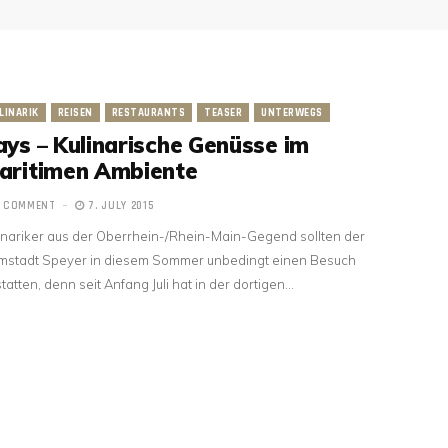
LINARIK
REISEN
RESTAURANTS
TEASER
UNTERWEGS
ays – Kulinarische Genüsse im
aritimen Ambiente
1 COMMENT
7. JULY 2015
inariker aus der Oberrhein-/Rhein-Main-Gegend sollten der
stadt Speyer in diesem Sommer unbedingt einen Besuch
tatten, denn seit Anfang Juli hat in der dortigen…