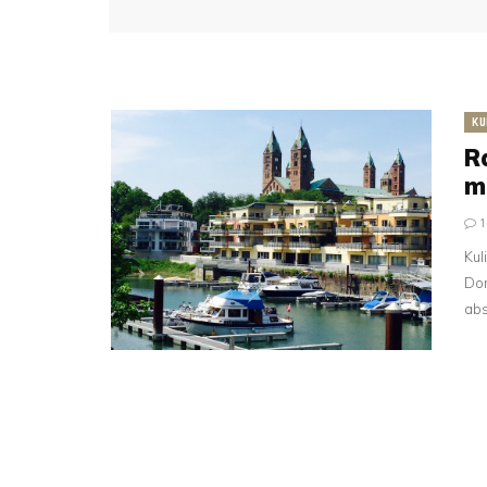
KU
R
m
Kul
Dom
abs