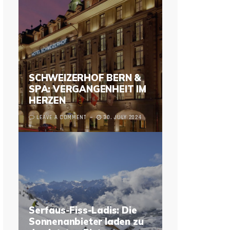
SCHWEIZERHOF BERN &
SPA: VERGANGENHEIT IM
HERZEN
LEAVE A COMMENT
30. JULY 2024
Serfaus-Fiss-Ladis: Die
Sonnenanbieter laden zu