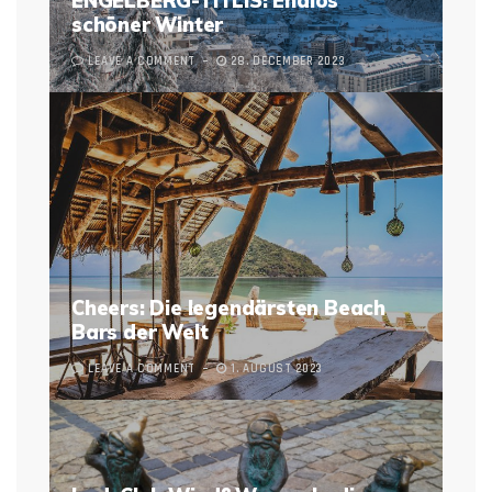
ENGELBERG-TITLIS: Endlos
schöner Winter
LEAVE A COMMENT
28. DECEMBER 2023
Cheers: Die legendärsten Beach
Bars der Welt
LEAVE A COMMENT
1. AUGUST 2023