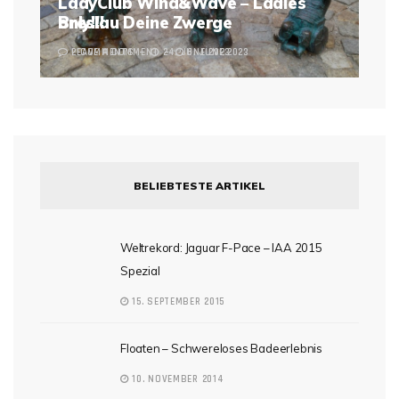
LadyClub Wind&Wave – Ladies
Breslau Deine Zwerge
only!!!
2 COMMENTS
LEAVE A COMMENT
24. JUNE 2023
6. JUNE 2023
BELIEBTESTE ARTIKEL
Weltrekord: Jaguar F-Pace – IAA 2015
Spezial
15. SEPTEMBER 2015
Floaten – Schwereloses Badeerlebnis
10. NOVEMBER 2014