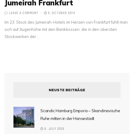
Jumeirah Frankfurt
LEAVE A COMMENT
9. OCTOBER 2014
Im 23. Stock des Jumeirah-Hotels im Herzen von Frankfurt fühlt man
sich auf Augenhöhe mit den Bankbossen, die in den obersten
Stockwerken der…
NEUSTE BEITRÄGE
Scandic Hamburg Emporio – Skandinavische
Ruhe mitten in der Hansestadt
6. JULY 2026