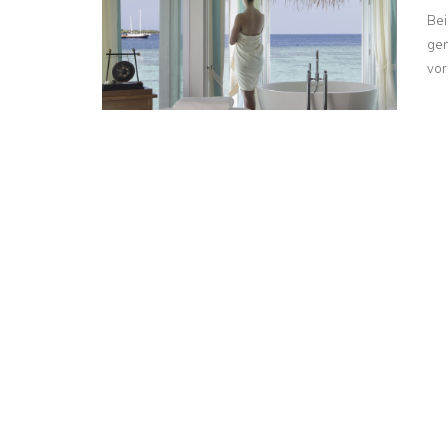
Bei
gen
vor