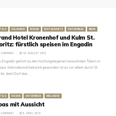
TELS
KULINARIK
REISEN
RESTAURANTS
UNTERWEGS
WEIN
rand Hotel Kronenhof und Kulm St.
ritz: fürstlich speisen im Engadin
1 COMMENT
18. AUGUST 2015
 Engadin gehört zu den höchstgelegenen bewohnten Tälern in
opa. International bekannt geworden ist es vor allem durch St.
itz, dem Dorf das…
TELS
REISEN
UNTERWEGS
WELLNESS
pas mit Aussicht
1 COMMENT
6. APRIL 2015