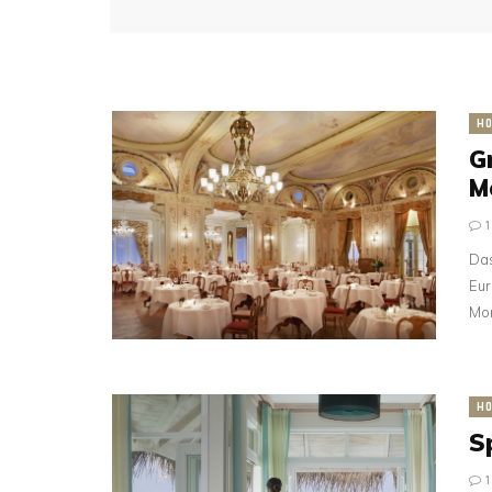
HO
G
Mo
Das
Eur
Mor
HO
S