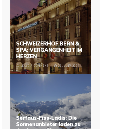
SCHWEIZERHOF BERN &
SPA: VERGANGENHEIT IM
HERZEN
LEAVE A COMMENT
30. JULY 2024
Serfaus-Fiss-Ladis: Die
Sonnenanbieter laden zu