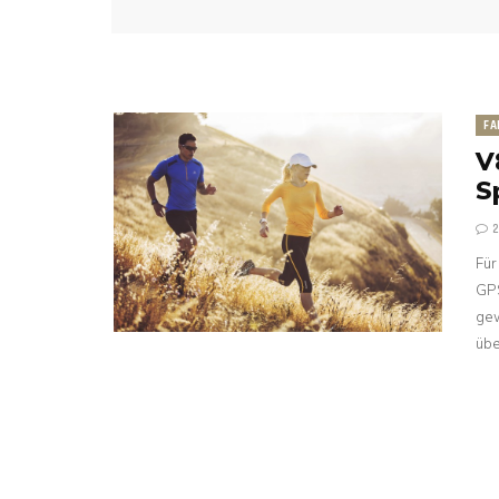
FA
V
S
Für
GPS
gew
üb