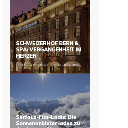
SCHWEIZERHOF BERN &
SPA: VERGANGENHEIT IM
HERZEN
LEAVE A COMMENT
30. JULY 2024
Serfaus-Fiss-Ladis: Die
Sonnenanbieter laden zu