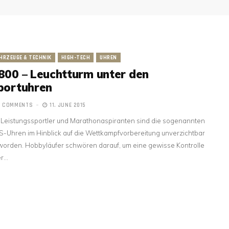
HRZEUGE & TECHNIK
HIGH-TECH
UHREN
800 – Leuchtturm unter den
portuhren
2 COMMENTS
11. JUNE 2015
 Leistungssportler und Marathonaspiranten sind die sogenannten
-Uhren im Hinblick auf die Wettkampfvorbereitung unverzichtbar
orden. Hobbyläufer schwören darauf, um eine gewisse Kontrolle
er…