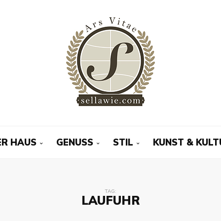
R HAUS
GENUSS
STIL
KUNST & KULT
TAG:
LAUFUHR