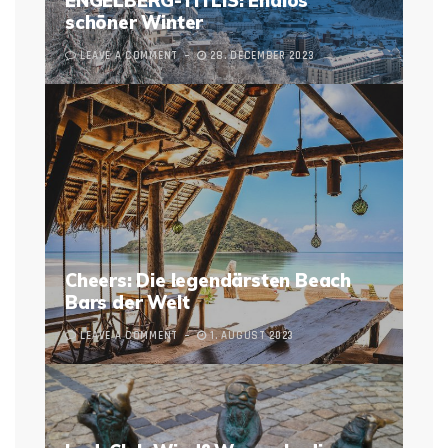
ENGELBERG-TITLIS: Endlos
schöner Winter
LEAVE A COMMENT
28. DECEMBER 2023
Cheers: Die legendärsten Beach
Bars der Welt
LEAVE A COMMENT
1. AUGUST 2023