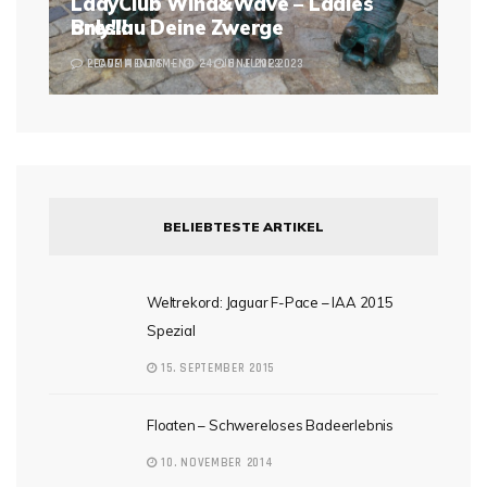
LadyClub Wind&Wave – Ladies
Breslau Deine Zwerge
only!!!
2 COMMENTS
LEAVE A COMMENT
24. JUNE 2023
6. JUNE 2023
BELIEBTESTE ARTIKEL
Weltrekord: Jaguar F-Pace – IAA 2015
Spezial
15. SEPTEMBER 2015
Floaten – Schwereloses Badeerlebnis
10. NOVEMBER 2014