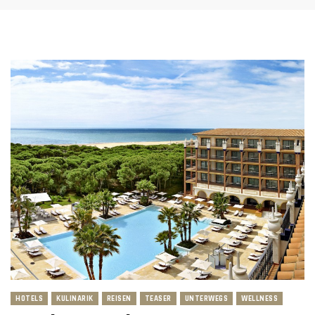
HOTELS
KULINARIK
REISEN
TEASER
UNTERWEGS
WELLNESS