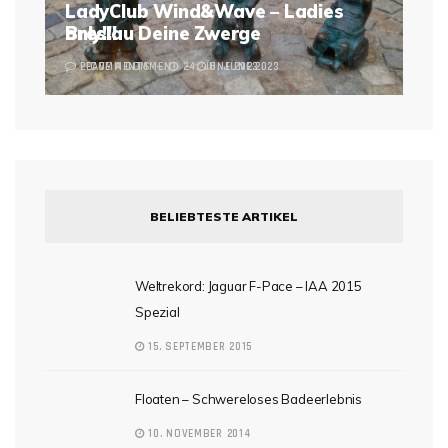
LadyClub Wind&Wave – Ladies
Breslau Deine Zwerge
only!!!
2 COMMENTS
LEAVE A COMMENT
24. JUNE 2023
6. JUNE 2023
BELIEBTESTE ARTIKEL
Weltrekord: Jaguar F-Pace – IAA 2015
Spezial
15. SEPTEMBER 2015
Floaten – Schwereloses Badeerlebnis
10. NOVEMBER 2014