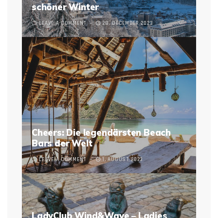
schöner Winter
LEAVE A COMMENT
28. DECEMBER 2023
Cheers: Die legendärsten Beach
Bars der Welt
LEAVE A COMMENT
1. AUGUST 2023
LadyClub Wind&Wave – Ladies