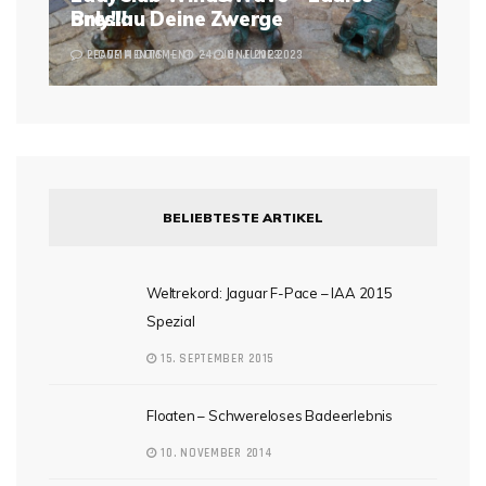
Breslau Deine Zwerge
only!!!
2 COMMENTS
LEAVE A COMMENT
24. JUNE 2023
6. JUNE 2023
BELIEBTESTE ARTIKEL
Weltrekord: Jaguar F-Pace – IAA 2015
Spezial
15. SEPTEMBER 2015
Floaten – Schwereloses Badeerlebnis
10. NOVEMBER 2014